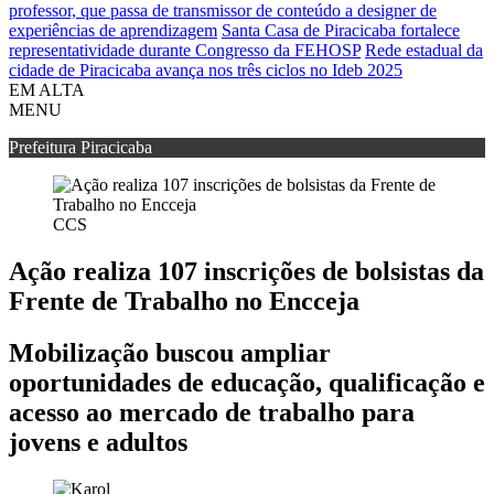
professor, que passa de transmissor de conteúdo a designer de
experiências de aprendizagem
Santa Casa de Piracicaba fortalece
representatividade durante Congresso da FEHOSP
Rede estadual da
cidade de Piracicaba avança nos três ciclos no Ideb 2025
EM ALTA
MENU
Prefeitura Piracicaba
CCS
Ação realiza 107 inscrições de bolsistas da
Frente de Trabalho no Encceja
Mobilização buscou ampliar
oportunidades de educação, qualificação e
acesso ao mercado de trabalho para
jovens e adultos