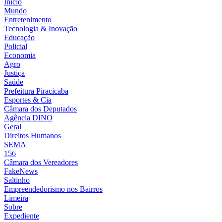
Início
Mundo
Entretenimento
Tecnologia & Inovação
Educação
Policial
Economia
Agro
Justiça
Saúde
Prefeitura Piracicaba
Esportes & Cia
Câmara dos Deputados
Agência DINO
Geral
Direitos Humanos
SEMA
156
Câmara dos Vereadores
FakeNews
Saltinho
Empreendedorismo nos Bairros
Limeira
Sobre
Expediente