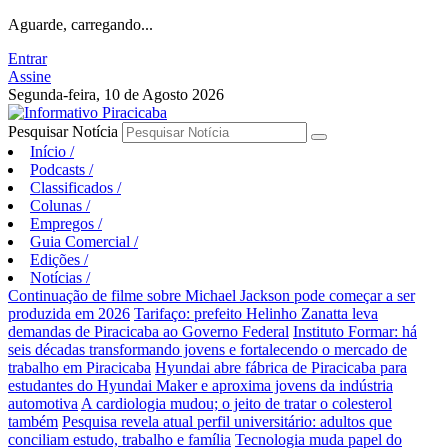
Aguarde, carregando...
Entrar
Assine
Segunda-feira, 10 de Agosto 2026
Pesquisar Notícia
Início
/
Podcasts
/
Classificados
/
Colunas
/
Empregos
/
Guia Comercial
/
Edições
/
Notícias
/
Continuação de filme sobre Michael Jackson pode começar a ser
produzida em 2026
Tarifaço: prefeito Helinho Zanatta leva
demandas de Piracicaba ao Governo Federal
Instituto Formar: há
seis décadas transformando jovens e fortalecendo o mercado de
trabalho em Piracicaba
Hyundai abre fábrica de Piracicaba para
estudantes do Hyundai Maker e aproxima jovens da indústria
automotiva
A cardiologia mudou; o jeito de tratar o colesterol
também
Pesquisa revela atual perfil universitário: adultos que
conciliam estudo, trabalho e família
Tecnologia muda papel do