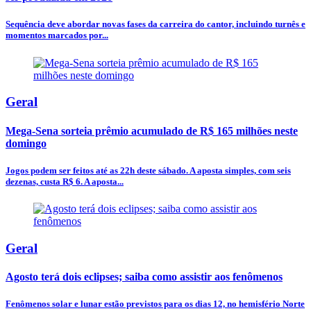
Sequência deve abordar novas fases da carreira do cantor, incluindo turnês e
momentos marcados por...
Geral
Mega-Sena sorteia prêmio acumulado de R$ 165 milhões neste
domingo
Jogos podem ser feitos até as 22h deste sábado. A aposta simples, com seis
dezenas, custa R$ 6. A aposta...
Geral
Agosto terá dois eclipses; saiba como assistir aos fenômenos
Fenômenos solar e lunar estão previstos para os dias 12, no hemisfério Norte