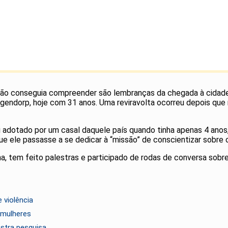
e não conseguia compreender são lembranças da chegada à cidade
ogendorp, hoje com 31 anos. Uma reviravolta ocorreu depois que 
i adotado por um casal daquele país quando tinha apenas 4 anos,
que ele passasse a se dedicar à “missão” de conscientizar sobre
ana, tem feito palestras e participado de rodas de conversa sobr
 violência
 mulheres
stra pesquisa