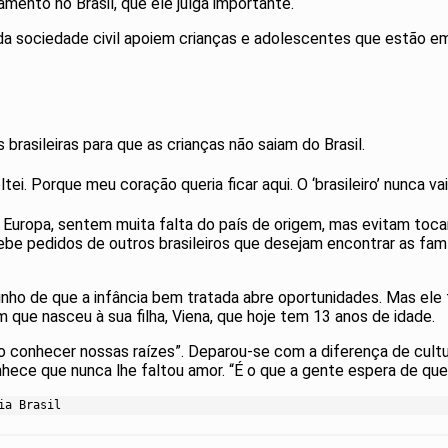
mento no Brasil, que ele julga importante.
da sociedade civil apoiem crianças e adolescentes que estão e
 brasileiras para que as crianças não saiam do Brasil.
ltei. Porque meu coração queria ficar aqui. O ‘brasileiro’ nunca 
Europa, sentem muita falta do país de origem, mas evitam tocar
cebe pedidos de outros brasileiros que desejam encontrar as famí
unho de que a infância bem tratada abre oportunidades. Mas ele 
que nasceu à sua filha, Viena, que hoje tem 13 anos de idade.
ão conhecer nossas raízes”. Deparou-se com a diferença de cul
nhece que nunca lhe faltou amor. “É o que a gente espera de qu
ia Brasil