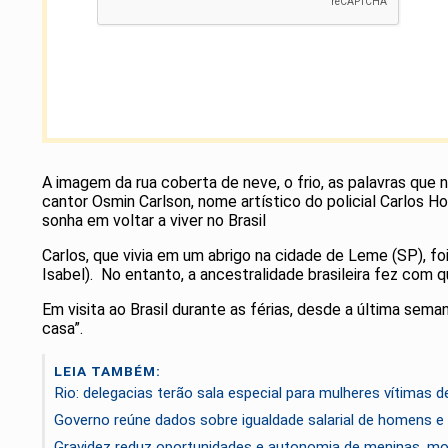
A imagem da rua coberta de neve, o frio, as palavras qu
cantor Osmin Carlson, nome artístico do policial Carlos H
sonha em voltar a viver no Brasil
Carlos, que vivia em um abrigo na cidade de Leme (SP), fo
Isabel). No entanto, a ancestralidade brasileira fez com 
Em visita ao Brasil durante as férias, desde a última sem
casa”.
LEIA TAMBÉM:
Rio: delegacias terão sala especial para mulheres vítimas de
Governo reúne dados sobre igualdade salarial de homens e
Gravidez reduz oportunidades e autonomia de meninas, mo