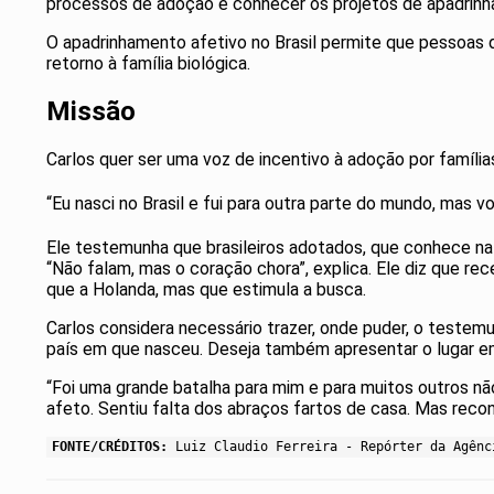
processos de adoção e conhecer os projetos de apadrinha
O apadrinhamento afetivo no Brasil permite que pessoas 
retorno à família biológica.
Missão
Carlos quer ser uma voz de incentivo à adoção por famílias
“Eu nasci no Brasil e fui para outra parte do mundo, mas vo
Ele testemunha que brasileiros adotados, que conhece na 
“Não falam, mas o coração chora”, explica. Ele diz que re
que a Holanda, mas que estimula a busca.
Carlos considera necessário trazer, onde puder, o testem
país em que nasceu. Deseja também apresentar o lugar em 
“Foi uma grande batalha para mim e para muitos outros n
afeto. Sentiu falta dos abraços fartos de casa. Mas reco
FONTE/CRÉDITOS:
Luiz Claudio Ferreira - Repórter da Agênc