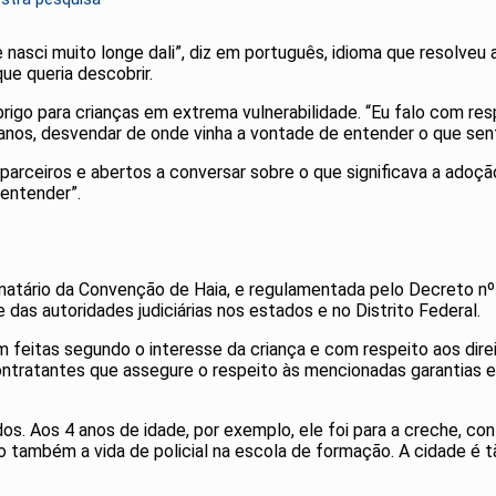
e nasci muito longe dali”, diz em português, idioma que resolve
ue queria descobrir.
rigo para crianças em extrema vulnerabilidade. “Eu falo com res
 anos, desvendar de onde vinha a vontade de entender o que sent
m parceiros e abertos a conversar sobre o que significava a adoç
 entender”.
 signatário da Convenção de Haia, e regulamentada pelo Decreto 
e das autoridades judiciárias nos estados e no Distrito Federal.
 feitas segundo o interesse da criança e com respeito aos dir
ntratantes que assegure o respeito às mencionadas garantias e,
s. Aos 4 anos de idade, por exemplo, ele foi para a creche, confo
do também a vida de policial na escola de formação. A cidade é