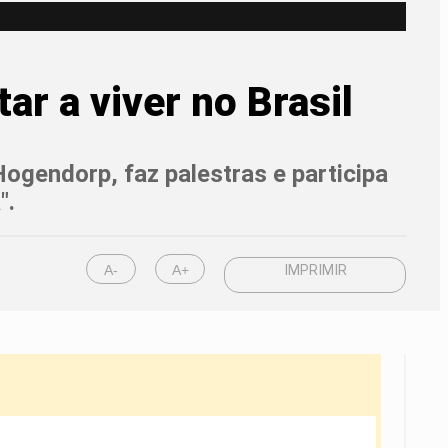
ar a viver no Brasil
Hogendorp, faz palestras e participa
".
A-
A+
IMPRIMIR