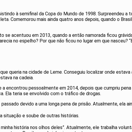
sistindo à semifinal da Copa do Mundo de 1998. Surpreendeu a to
dileta. Comemorou mais ainda quatro anos depois, quando o Brasi
o se acentuou em 2013, quando a então namorada ficou grávida. A
arecia no espelho? Por que não ficou no lugar em que nasceu? “
que queria na cidade de Leme. Conseguiu localizar onde estava 
estava na cadeia.
Ele a encontrou pessoalmente em 2014, depois que cumpriu pena
. Ela teria se envolvido com o tráfico de drogas.
 passado devido a uma longa pena de prisão. Atualmente, ela ai
a situação e soube de outras histórias.
a minha história nos olhos deles”. Atualmente, ele trabalha volu