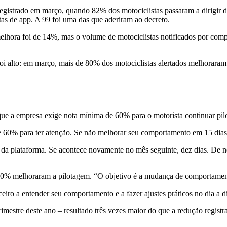
oi registrado em março, quando 82% dos motociclistas passaram a dirigi
stas de app. A 99 foi uma das que aderiram ao decreto.
 melhora foi de 14%, mas o volume de motociclistas notificados por co
oi alto: em março, mais de 80% dos motociclistas alertados melhorar
que a empresa exige nota mínima de 60% para o motorista continuar pil
% para ter atenção. Se não melhorar seu comportamento em 15 dias, v
ra da plataforma. Se acontece novamente no mês seguinte, dez dias. De n
60% melhoraram a pilotagem. “O objetivo é a mudança de comportamento.
eiro a entender seu comportamento e a fazer ajustes práticos no dia a di
rimestre deste ano – resultado três vezes maior do que a redução reg