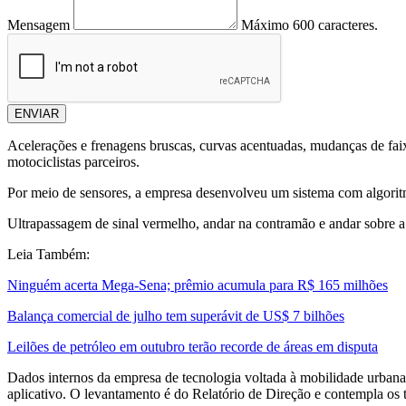
Mensagem
Máximo 600 caracteres.
ENVIAR
Acelerações e frenagens bruscas, curvas acentuadas, mudanças de faix
motociclistas parceiros.
Por meio de sensores, a empresa desenvolveu um sistema com algoritm
Ultrapassagem de sinal vermelho, andar na contramão e andar sobre 
Leia Também:
Ninguém acerta Mega-Sena; prêmio acumula para R$ 165 milhões
Balança comercial de julho tem superávit de US$ 7 bilhões
Leilões de petróleo em outubro terão recorde de áreas em disputa
Dados internos da empresa de tecnologia voltada à mobilidade urbana
aplicativo. O levantamento é do Relatório de Direção e contempla os 