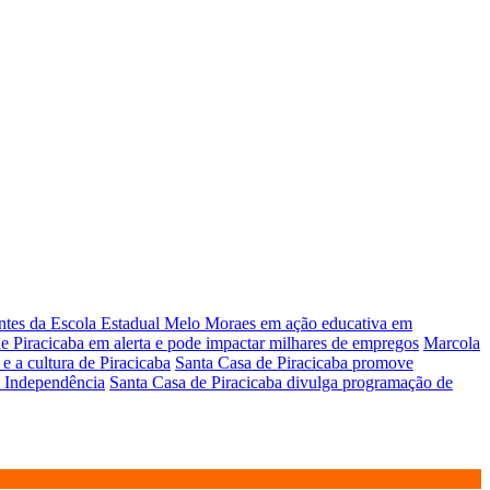
antes da Escola Estadual Melo Moraes em ação educativa em
 Piracicaba em alerta e pode impactar milhares de empregos
Marcola
e a cultura de Piracicaba
Santa Casa de Piracicaba promove
a Independência
Santa Casa de Piracicaba divulga programação de