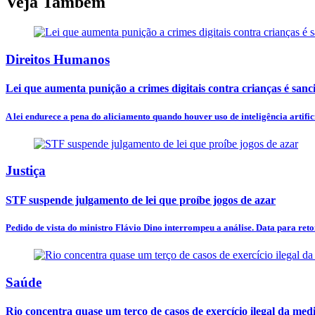
Veja Também
Direitos Humanos
Lei que aumenta punição a crimes digitais contra crianças é san
A lei endurece a pena do aliciamento quando houver uso de inteligência artificia
Justiça
STF suspende julgamento de lei que proíbe jogos de azar
Pedido de vista do ministro Flávio Dino interrompeu a análise. Data para ret
Saúde
Rio concentra quase um terço de casos de exercício ilegal da med