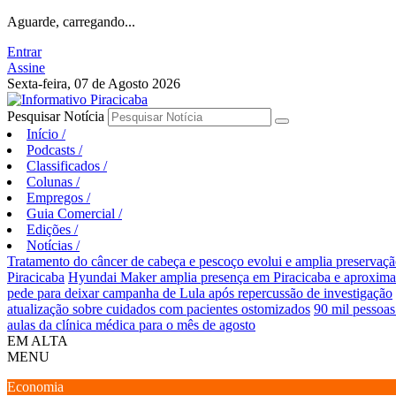
Aguarde, carregando...
Entrar
Assine
Sexta-feira, 07 de Agosto 2026
Pesquisar Notícia
Início
/
Podcasts
/
Classificados
/
Colunas
/
Empregos
/
Guia Comercial
/
Edições
/
Notícias
/
Tratamento do câncer de cabeça e pescoço evolui e amplia preservaçã
Piracicaba
Hyundai Maker amplia presença em Piracicaba e aproxima e
pede para deixar campanha de Lula após repercussão de investigação
atualização sobre cuidados com pacientes ostomizados
90 mil pessoas
aulas da clínica médica para o mês de agosto
EM ALTA
MENU
Economia