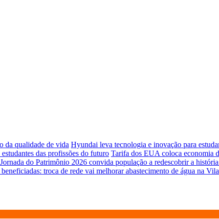
o da qualidade de vida
Hyundai leva tecnologia e inovação para estud
studantes das profissões do futuro
Tarifa dos EUA coloca economia de
Jornada do Patrimônio 2026 convida população a redescobrir a história 
 beneficiadas: troca de rede vai melhorar abastecimento de água na Vil