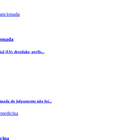
cionada
l (IA), deepfake, perfis...
omada do julgamento não foi...
icina