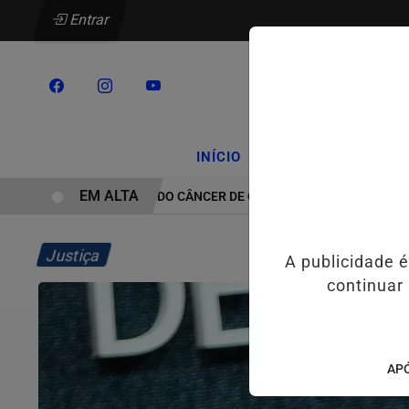
Entrar
/
/
INÍCIO
PODCASTS
CLA
EM ALTA
TRATAMENTO DO CÂNCER DE CABEÇA E PESCOÇO EVOLUI E AMPL
Justiça
A publicidade 
continuar
APÓ