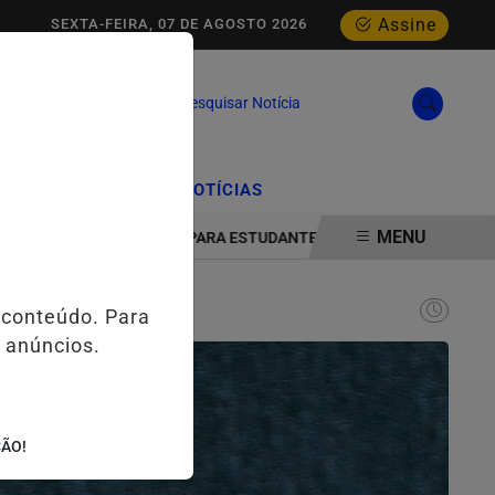
Assine
SEXTA-FEIRA, 07 DE AGOSTO 2026
Pesquisar Notícia
/
/
CIAL
EDIÇÕES
NOTÍCIAS
MENU
OGIA E INOVAÇÃO PARA ESTUDANTES DA ESCOLA ESTADUAL MELO M
 conteúdo. Para
 anúncios.
ÇÃO!