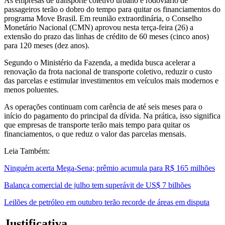
As empresas de transporte coletivo urbano e rodoviário de
passageiros terão o dobro do tempo para quitar os financiamentos do
programa Move Brasil. Em reunião extraordinária, o Conselho
Monetário Nacional (CMN) aprovou nesta terça-feira (26) a
extensão do prazo das linhas de crédito de 60 meses (cinco anos)
para 120 meses (dez anos).
Segundo o Ministério da Fazenda, a medida busca acelerar a
renovação da frota nacional de transporte coletivo, reduzir o custo
das parcelas e estimular investimentos em veículos mais modernos e
menos poluentes.
As operações continuam com carência de até seis meses para o
início do pagamento do principal da dívida. Na prática, isso significa
que empresas de transporte terão mais tempo para quitar os
financiamentos, o que reduz o valor das parcelas mensais.
Leia Também:
Ninguém acerta Mega-Sena; prêmio acumula para R$ 165 milhões
Balança comercial de julho tem superávit de US$ 7 bilhões
Leilões de petróleo em outubro terão recorde de áreas em disputa
Justificativa