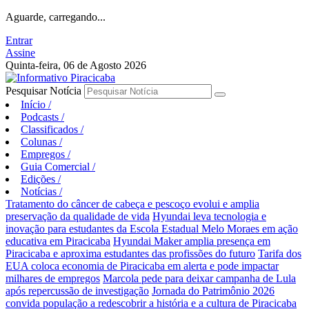
Aguarde, carregando...
Entrar
Assine
Quinta-feira, 06 de Agosto 2026
Pesquisar Notícia
Início
/
Podcasts
/
Classificados
/
Colunas
/
Empregos
/
Guia Comercial
/
Edições
/
Notícias
/
Tratamento do câncer de cabeça e pescoço evolui e amplia
preservação da qualidade de vida
Hyundai leva tecnologia e
inovação para estudantes da Escola Estadual Melo Moraes em ação
educativa em Piracicaba
Hyundai Maker amplia presença em
Piracicaba e aproxima estudantes das profissões do futuro
Tarifa dos
EUA coloca economia de Piracicaba em alerta e pode impactar
milhares de empregos
Marcola pede para deixar campanha de Lula
após repercussão de investigação
Jornada do Patrimônio 2026
convida população a redescobrir a história e a cultura de Piracicaba