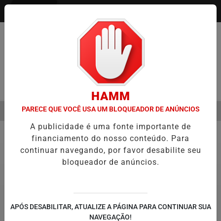
Entrar
Pesquisar Notícia
HAMM
PARECE QUE VOCÊ USA UM BLOQUEADOR DE ANÚNCIOS
MENU
 DO CÂNCER DE CABEÇA E PESCOÇO EVOLUI E AMPLIA PRESERVAÇÃ
A publicidade é uma fonte importante de
EM ALTA
financiamento do nosso conteúdo. Para
Geral
continuar navegando, por favor desabilite seu
bloqueador de anúncios.
APÓS DESABILITAR, ATUALIZE A PÁGINA PARA CONTINUAR SUA
NAVEGAÇÃO!