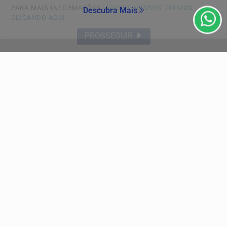
PARA MAIS INFORMAÇÕES,
ACESSE NOSSOS TERMOS
Descubra Mais
CLICANDO AQUI
PROSSEGUIR
Não possui uma conta?
Você pode ler matérias exclusivas, anunciar
classificados e muito mais!
ASSINE AGORA