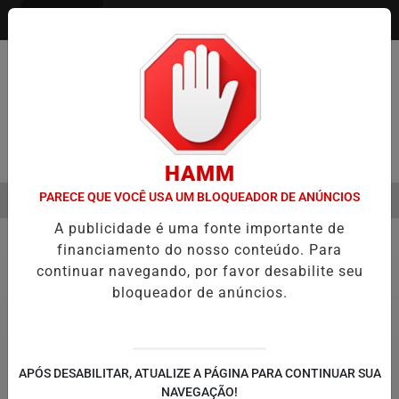
Entrar
Pesquisar Notícia
HAMM
PARECE QUE VOCÊ USA UM BLOQUEADOR DE ANÚNCIOS
MENU
AÇÃO DE FILME SOBRE MICHAEL JACKSON PODE COMEÇAR A SER PR
A publicidade é uma fonte importante de
EM ALTA
financiamento do nosso conteúdo. Para
Saúde
continuar navegando, por favor desabilite seu
bloqueador de anúncios.
APÓS DESABILITAR, ATUALIZE A PÁGINA PARA CONTINUAR SUA
NAVEGAÇÃO!