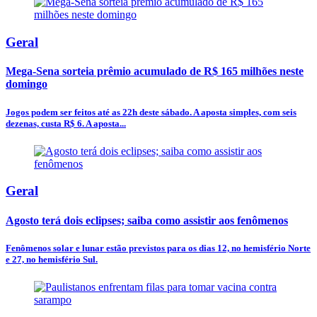
Geral
Mega-Sena sorteia prêmio acumulado de R$ 165 milhões neste
domingo
Jogos podem ser feitos até as 22h deste sábado. A aposta simples, com seis
dezenas, custa R$ 6. A aposta...
Geral
Agosto terá dois eclipses; saiba como assistir aos fenômenos
Fenômenos solar e lunar estão previstos para os dias 12, no hemisfério Norte
e 27, no hemisfério Sul.