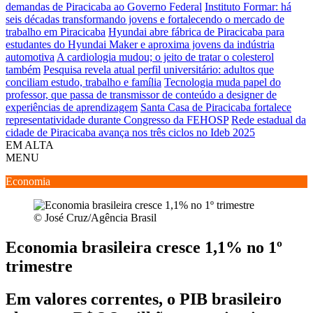
demandas de Piracicaba ao Governo Federal
Instituto Formar: há
seis décadas transformando jovens e fortalecendo o mercado de
trabalho em Piracicaba
Hyundai abre fábrica de Piracicaba para
estudantes do Hyundai Maker e aproxima jovens da indústria
automotiva
A cardiologia mudou; o jeito de tratar o colesterol
também
Pesquisa revela atual perfil universitário: adultos que
conciliam estudo, trabalho e família
Tecnologia muda papel do
professor, que passa de transmissor de conteúdo a designer de
experiências de aprendizagem
Santa Casa de Piracicaba fortalece
representatividade durante Congresso da FEHOSP
Rede estadual da
cidade de Piracicaba avança nos três ciclos no Ideb 2025
EM ALTA
MENU
Economia
© José Cruz/Agência Brasil
Economia brasileira cresce 1,1% no 1º
trimestre
Em valores correntes, o PIB brasileiro