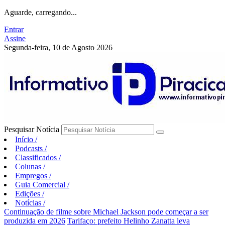
Aguarde, carregando...
Entrar
Assine
Segunda-feira, 10 de Agosto 2026
Pesquisar Notícia
Início
/
Podcasts
/
Classificados
/
Colunas
/
Empregos
/
Guia Comercial
/
Edições
/
Notícias
/
Continuação de filme sobre Michael Jackson pode começar a ser
produzida em 2026
Tarifaço: prefeito Helinho Zanatta leva