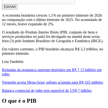
ENVIAR
A economia brasileira cresceu ​1,1% no primeiro trimestre de 2026
na comparação com o último trimestre de 2025. No acumulado de
12 meses, houve expansão de 2%.
O resultado do Produto Interno Bruto (PIB, conjunto de bens e
serviços produzidos no país) foi divulgado na manhã desta sexta-
feira (3) pelo Instituto Brasileiro de Geografia e Estatística (IBGE).
Em valores correntes, o PIB brasileiro alcançou R$ 3,3 trilhões, no
primeiro trimestre.
Leia Também:
Retiradas da poupança superam depósitos em R$ 7,15 bilhões em
julho
Ninguém acerta Mega-Sena; prêmio acumula para R$ 165 milhões
Balança comercial de julho tem superávit de US$ 7 bilhões
O que é o PIB