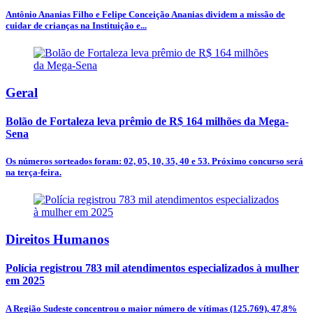
Antônio Ananias Filho e Felipe Conceição Ananias dividem a missão de
cuidar de crianças na Instituição e...
Geral
Bolão de Fortaleza leva prêmio de R$ 164 milhões da Mega-
Sena
Os números sorteados foram: 02, 05, 10, 35, 40 e 53. Próximo concurso será
na terça-feira.
Direitos Humanos
Polícia registrou 783 mil atendimentos especializados à mulher
em 2025
A Região Sudeste concentrou o maior número de vítimas (125.769), 47,8%