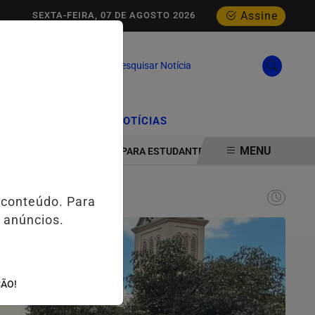
Assine
SEXTA-FEIRA, 07 DE AGOSTO 2026
Pesquisar Notícia
/
/
CIAL
EDIÇÕES
NOTÍCIAS
MENU
OLOGIA E INOVAÇÃO PARA ESTUDANTES DA ESCOLA ESTADUAL MELO
 conteúdo. Para
 anúncios.
ÇÃO!