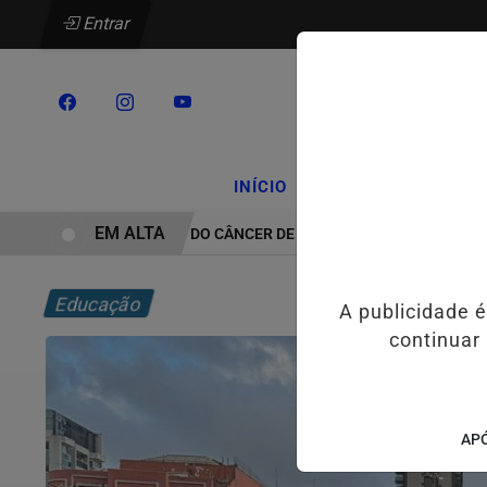
Entrar
/
/
INÍCIO
PODCASTS
CLA
EM ALTA
TRATAMENTO DO CÂNCER DE CABEÇA E PESCOÇO EVOLUI E AM
Educação
A publicidade 
continuar
APÓ