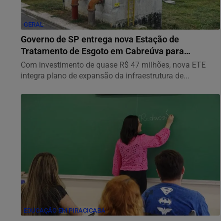
GERAL
Governo de SP entrega nova Estação de
Tratamento de Esgoto em Cabreúva para
beneficiar mais de...
Com investimento de quase R$ 47 milhões, nova ETE
integra plano de expansão da infraestrutura de...
EDUCAÇÃO EM PIRACICABA