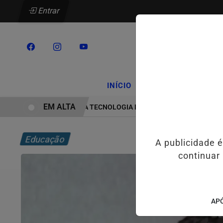
Entrar
/
/
INÍCIO
PODCASTS
CLA
EM ALTA
HYUNDAI LEVA TECNOLOGIA E INOVAÇÃO PARA ESTUDANTES 
Educação
A publicidade 
continuar
APÓ