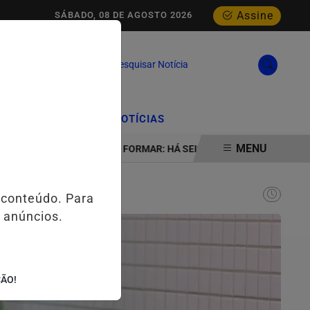
Assine
SÁBADO, 08 DE AGOSTO 2026
Pesquisar Notícia
/
/
CIAL
EDIÇÕES
NOTÍCIAS
MENU
ICABA
INSTITUTO FORMAR: HÁ SEIS DÉCADAS TRANSFORMANDO
 conteúdo. Para
 anúncios.
ÇÃO!