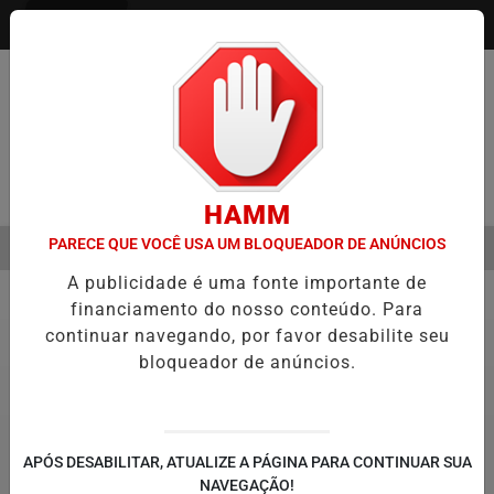
Entrar
Pesquisar Notícia
HAMM
PARECE QUE VOCÊ USA UM BLOQUEADOR DE ANÚNCIOS
MENU
EVA TECNOLOGIA E INOVAÇÃO PARA ESTUDANTES DA ESCOLA ESTAD
A publicidade é uma fonte importante de
EM ALTA
financiamento do nosso conteúdo. Para
Educação
continuar navegando, por favor desabilite seu
bloqueador de anúncios.
APÓS DESABILITAR, ATUALIZE A PÁGINA PARA CONTINUAR SUA
NAVEGAÇÃO!