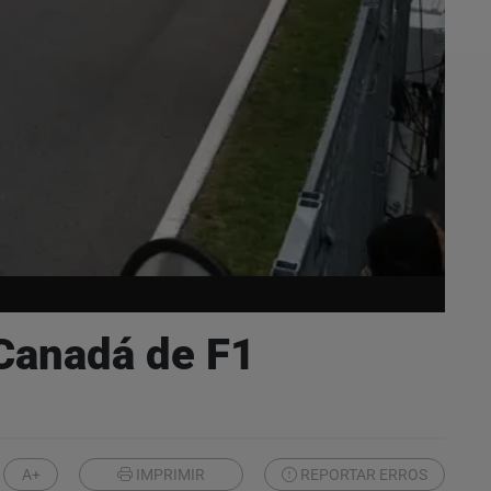
 Canadá de F1
A+
IMPRIMIR
REPORTAR ERROS