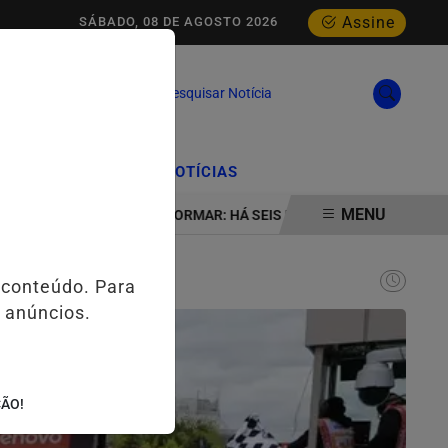
Assine
SÁBADO, 08 DE AGOSTO 2026
Pesquisar Notícia
/
/
CIAL
EDIÇÕES
NOTÍCIAS
MENU
ABA
INSTITUTO FORMAR: HÁ SEIS DÉCADAS TRANSFORMANDO JO
 conteúdo. Para
 anúncios.
ÇÃO!