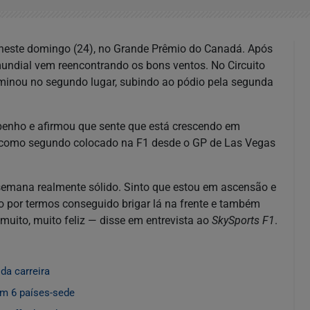
o neste domingo (24), no Grande Prêmio do Canadá. Após
dial vem reencontrando os bons ventos. No Circuito
erminou no segundo lugar, subindo ao pódio pela segunda
mpenho e afirmou que sente que está crescendo em
 como segundo colocado na F1 desde o GP de Las Vegas
 semana realmente sólido. Sinto que estou em ascensão e
to por termos conseguido brigar lá na frente e também
uito, muito feliz — disse em entrevista ao
SkySports F1
.
da carreira
m 6 países-sede