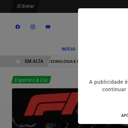
Entrar
/
/
INÍCIO
PODCASTS
CLA
EM ALTA
HYUNDAI LEVA TECNOLOGIA E INOVAÇÃO PARA ESTUDANTES DA
Esportes & Cia
A publicidade 
continuar
APÓ