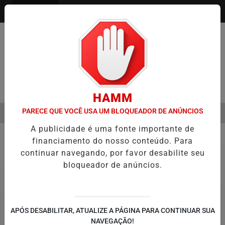
Entrar
Pesquisar Notícia
HAMM
PARECE QUE VOCÊ USA UM BLOQUEADOR DE ANÚNCIOS
MENU
O DO CÂNCER DE CABEÇA E PESCOÇO EVOLUI E AMPLIA PRESERVAÇÃ
A publicidade é uma fonte importante de
EM ALTA
financiamento do nosso conteúdo. Para
Economia
continuar navegando, por favor desabilite seu
bloqueador de anúncios.
APÓS DESABILITAR, ATUALIZE A PÁGINA PARA CONTINUAR SUA
NAVEGAÇÃO!