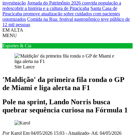
investigação
Jornada do Patrimônio 2026 convida população a
redescobrir a história e a cultura de Piracicaba
Santa Casa de
Piracicaba promove atualização sobre cuidados com pacientes
ostomizados
Comida na Rua: festival gastronômico teve público de
12 mil pessoas
EM ALTA
MENU
Esportes & Cia
Site Lance
'Maldição' da primeira fila ronda o GP
de Miami e liga alerta na F1
Pole na sprint, Lando Norris busca
quebrar sequência curiosa na Fórmula 1
Por
Karol
Em 04/05/2026 15:03
- Atualizado
- Atl.
04/05/2026