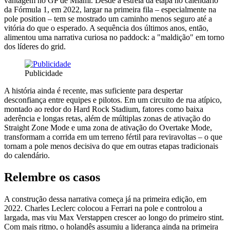
vantagem no GP de Miami. Desde a estreia da etapa no calendário
da Fórmula 1, em 2022, largar na primeira fila – especialmente na
pole position – tem se mostrado um caminho menos seguro até a
vitória do que o esperado. A sequência dos últimos anos, então,
alimentou uma narrativa curiosa no paddock: a "maldição" em torno
dos líderes do grid.
Publicidade
A história ainda é recente, mas suficiente para despertar
desconfiança entre equipes e pilotos. Em um circuito de rua atípico,
montado ao redor do Hard Rock Stadium, fatores como baixa
aderência e longas retas, além de múltiplas zonas de ativação do
Straight Zone Mode e uma zona de ativação do Overtake Mode,
transformam a corrida em um terreno fértil para reviravoltas – o que
tornam a pole menos decisiva do que em outras etapas tradicionais
do calendário.
Relembre os casos
A construção dessa narrativa começa já na primeira edição, em
2022. Charles Leclerc colocou a Ferrari na pole e controlou a
largada, mas viu Max Verstappen crescer ao longo do primeiro stint.
Com mais ritmo, o holandês assumiu a liderança ainda na primeira