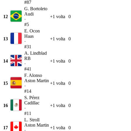
#87
G. Bortoleto
Audi
12
+1 volta
0
·
#5
E. Ocon
Haas
13
+1 volta
0
·
#31
A. Lindblad
RB
14
+1 volta
0
·
#41
F. Alonso
Aston Martin
15
+1 volta
0
·
#14
S. Pérez
Cadillac
16
+1 volta
0
·
#11
L. Stroll
Aston Martin
17
+1 volta
0
·