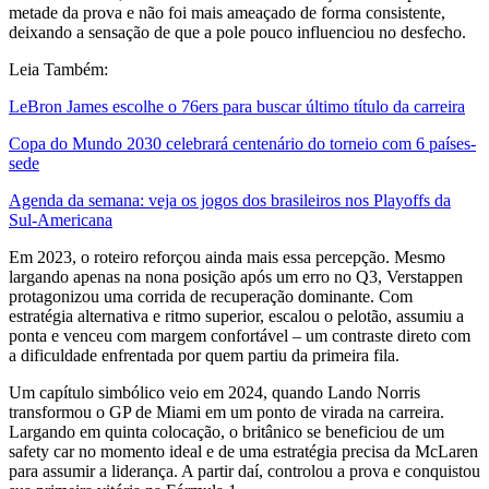
metade da prova e não foi mais ameaçado de forma consistente,
deixando a sensação de que a pole pouco influenciou no desfecho.
Leia Também:
LeBron James escolhe o 76ers para buscar último título da carreira
Copa do Mundo 2030 celebrará centenário do torneio com 6 países-
sede
Agenda da semana: veja os jogos dos brasileiros nos Playoffs da
Sul-Americana
Em 2023, o roteiro reforçou ainda mais essa percepção. Mesmo
largando apenas na nona posição após um erro no Q3, Verstappen
protagonizou uma corrida de recuperação dominante. Com
estratégia alternativa e ritmo superior, escalou o pelotão, assumiu a
ponta e venceu com margem confortável – um contraste direto com
a dificuldade enfrentada por quem partiu da primeira fila.
Um capítulo simbólico veio em 2024, quando Lando Norris
transformou o GP de Miami em um ponto de virada na carreira.
Largando em quinta colocação, o britânico se beneficiou de um
safety car no momento ideal e de uma estratégia precisa da McLaren
para assumir a liderança. A partir daí, controlou a prova e conquistou