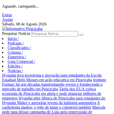
Aguarde, carregando...
Entrar
Assine
Sábado, 08 de Agosto 2026
Pesquisar Notícia
Início
/
Podcasts
/
Classificados
/
Colunas
/
Empregos
/
Guia Comercial
/
Edições
/
Notícias
/
Hyundai leva tecnologia e inovação para estudantes da Escola
Estadual Melo Moraes em ação educativa em Piracicaba
Instituto
Formar: há seis décadas transformando jovens e fortalecendo o
mercado de trabalho em Piracicaba
Tarifa dos EUA coloca
economia de Piracicaba em alerta e pode impactar milhares de
empregos
Hyundai abre fábrica de Piracicaba para estudantes do
Hyundai Maker e aproxima jovens da indústria automotiva
A
cardiologia mudou; o jeito de tratar o colesterol também
Marcola
pede para deixar campanha de Lula após repercussão de