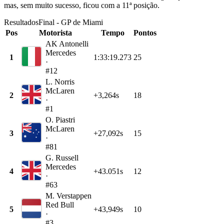
mas, sem muito sucesso, ficou com a 11ª posição.
Resultados
Final - GP de Miami
Pos
Motorista
Tempo
Pontos
AK Antonelli
Mercedes
1
1:33:19.273
25
·
#12
L. Norris
McLaren
2
+3,264s
18
·
#1
O. Piastri
McLaren
3
+27,092s
15
·
#81
G. Russell
Mercedes
4
+43.051s
12
·
#63
M. Verstappen
Red Bull
5
+43,949s
10
·
#3