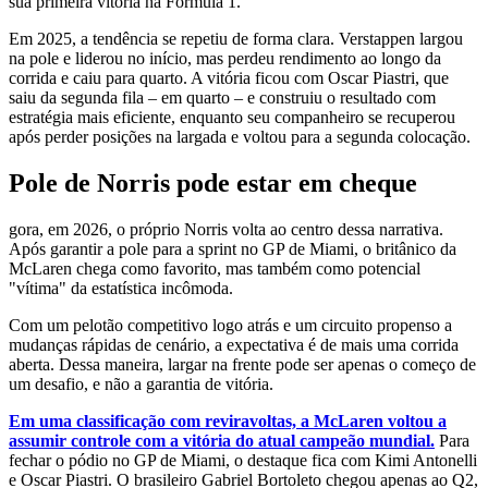
sua primeira vitória na Fórmula 1.
Em 2025, a tendência se repetiu de forma clara. Verstappen largou
na pole e liderou no início, mas perdeu rendimento ao longo da
corrida e caiu para quarto. A vitória ficou com Oscar Piastri, que
saiu da segunda fila – em quarto – e construiu o resultado com
estratégia mais eficiente, enquanto seu companheiro se recuperou
após perder posições na largada e voltou para a segunda colocação.
Pole de Norris pode estar em cheque
gora, em 2026, o próprio Norris volta ao centro dessa narrativa.
Após garantir a pole para a sprint no GP de Miami, o britânico da
McLaren chega como favorito, mas também como potencial
"vítima" da estatística incômoda.
Com um pelotão competitivo logo atrás e um circuito propenso a
mudanças rápidas de cenário, a expectativa é de mais uma corrida
aberta. Dessa maneira, largar na frente pode ser apenas o começo de
um desafio, e não a garantia de vitória.
Em uma classificação com reviravoltas, a McLaren voltou a
assumir controle com a vitória do atual campeão mundial.
Para
fechar o pódio no GP de Miami, o destaque fica com Kimi Antonelli
e Oscar Piastri. O brasileiro Gabriel Bortoleto chegou apenas ao Q2,