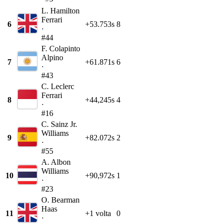
L. Hamilton
Ferrari
6
+53.753s
8
·
#44
F. Colapinto
Alpino
7
+61.871s
6
·
#43
C. Leclerc
Ferrari
8
+44,245s
4
·
#16
C. Sainz Jr.
Williams
9
+82.072s
2
·
#55
A. Albon
Williams
10
+90,972s
1
·
#23
O. Bearman
Haas
11
+1 volta
0
·