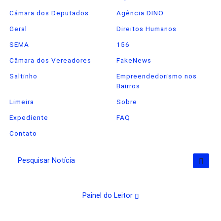
Câmara dos Deputados
Agência DINO
Geral
Direitos Humanos
SEMA
156
Câmara dos Vereadores
FakeNews
Saltinho
Empreendedorismo nos
Bairros
Limeira
Sobre
Expediente
FAQ
Contato
Pesquisar Notícia
Termos de Uso e Privacidade
Esse site utiliza cookies para melhorar sua
Painel do Leitor
experiência de navegação. Ao continuar o acesso,
entendemos que você concorda com nossos
Termos de Uso e Privacidade.