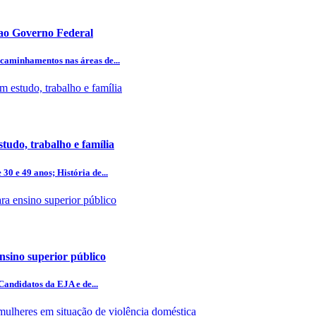
 ao Governo Federal
caminhamentos nas áreas de...
studo, trabalho e família
0 e 49 anos; História de...
ensino superior público
Candidatos da EJA e de...