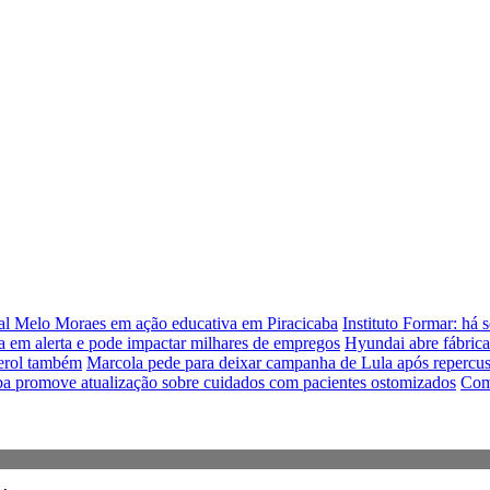
ual Melo Moraes em ação educativa em Piracicaba
Instituto Formar: há 
 em alerta e pode impactar milhares de empregos
Hyundai abre fábrica
terol também
Marcola pede para deixar campanha de Lula após repercus
ba promove atualização sobre cuidados com pacientes ostomizados
Comi