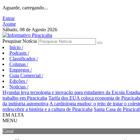
Aguarde, carregando...
Entrar
Assine
Sábado, 08 de Agosto 2026
Pesquisar Notícia
Início
/
Podcasts
/
Classificados
/
Colunas
/
Empregos
/
Guia Comercial
/
Edições
/
Notícias
/
Hyundai leva tecnologia e inovação para estudantes da Escola Estad
trabalho em Piracicaba
Tarifa dos EUA coloca economia de Piracicaba
da indústria automotiva
A cardiologia mudou; o jeito de tratar o coles
redescobrir a história e a cultura de Piracicaba
Santa Casa de Piracica
EM ALTA
MENU
Geral