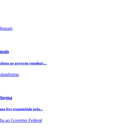
unais
atos ao governo estadual,...
aforma
ma live transmitida pela...