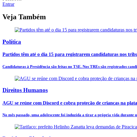
Entrar
Veja Também
Política
Partidos têm até o dia 15 para registrarem candidaturas nos trib
Candidaturas à Presidência são feitas no TSE. Nos TREs são registrados candid
Direitos Humanos
AGU se reúne com Discord e cobra proteção de crianças na plat
No mês passado, uma adolescente foi induzida a tirar a própria vida durante u