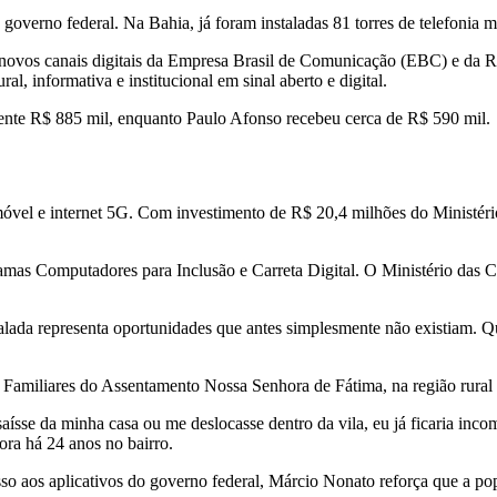
 governo federal. Na Bahia, já foram instaladas 81 torres de telefonia 
novos canais digitais da Empresa Brasil de Comunicação (EBC) e da Re
l, informativa e institucional em sinal aberto e digital.
ente R$ 885 mil, enquanto Paulo Afonso recebeu cerca de R$ 590 mil.
 móvel e internet 5G. Com investimento de R$ 20,4 milhões do Ministé
amas Computadores para Inclusão e Carreta Digital. O Ministério das 
alada representa oportunidades que antes simplesmente não existiam. Qu
s Familiares do Assentamento Nossa Senhora de Fátima, na região rural
saísse da minha casa ou me deslocasse dentro da vila, eu já ficaria inc
ra há 24 anos no bairro.
sso aos aplicativos do governo federal, Márcio Nonato reforça que a 