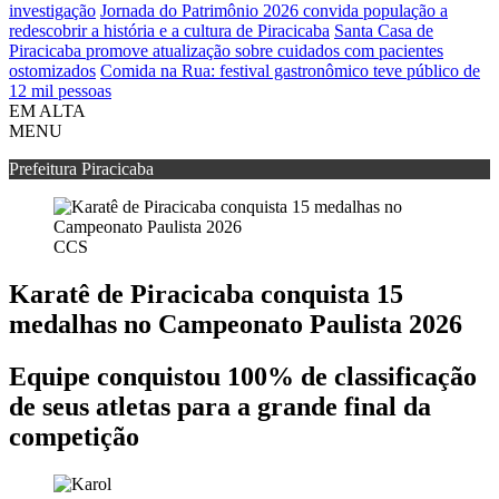
investigação
Jornada do Patrimônio 2026 convida população a
redescobrir a história e a cultura de Piracicaba
Santa Casa de
Piracicaba promove atualização sobre cuidados com pacientes
ostomizados
Comida na Rua: festival gastronômico teve público de
12 mil pessoas
EM ALTA
MENU
Prefeitura Piracicaba
CCS
Karatê de Piracicaba conquista 15
medalhas no Campeonato Paulista 2026
Equipe conquistou 100% de classificação
de seus atletas para a grande final da
competição