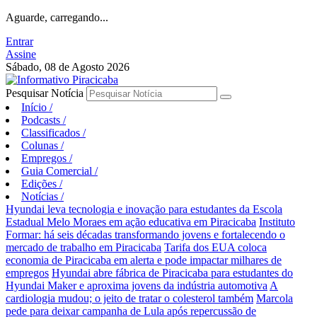
Aguarde, carregando...
Entrar
Assine
Sábado, 08 de Agosto 2026
Pesquisar Notícia
Início
/
Podcasts
/
Classificados
/
Colunas
/
Empregos
/
Guia Comercial
/
Edições
/
Notícias
/
Hyundai leva tecnologia e inovação para estudantes da Escola
Estadual Melo Moraes em ação educativa em Piracicaba
Instituto
Formar: há seis décadas transformando jovens e fortalecendo o
mercado de trabalho em Piracicaba
Tarifa dos EUA coloca
economia de Piracicaba em alerta e pode impactar milhares de
empregos
Hyundai abre fábrica de Piracicaba para estudantes do
Hyundai Maker e aproxima jovens da indústria automotiva
A
cardiologia mudou; o jeito de tratar o colesterol também
Marcola
pede para deixar campanha de Lula após repercussão de