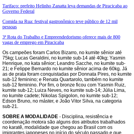
Tarifaço: prefeito Helinho Zanatta leva demandas de Piracicaba ao
Governo Federal
Comida na Rua: festival gastronômico teve público de 12 mil
pessoas
3ª Rota do Trabalho e Empreendedorismo oferece mais de 800
vagas de emprego em Piracicaba
Os campeões foram Carlos Bizarro, no kumite sênior até
75kg; Lucas Geraldini, no kumite sub-14 até 40kg; Yasmin
Henrique, no kata sênior; Leandro Sacche, no kumite sub-
21; e Felippe Bernardo no kumite sênior acima de 60kg. Já
as de prata foram conquistadas por Donnata Pires, no kumite
sub-12 feminino; e Renata Quartarolo, também no kumite
sub-12 feminino. Por fim, o bronze ficou com Yasmin Ruiz,
kumite sub-12; Luiza Neves, no kumite sub-14; Júlia Lima,
no kumite cadete; Nikolas Spigolon, no kumite sub-12;
Edson Bruno, no máster, e João Vitor Silva, na categoria
sub-21.
SOBRE A MODALIDADE
- Disciplina, resistência e
coordenação motora são alguns dos atributos trabalhados
no karatê, modalidade que chegou ao Brasil com os
imigrantes japoneses no início do século passado e que