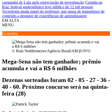
campanha de Lula após repercussão de investigação
Comida na
Rua: festival gastronômico teve público de 12 mil pessoas
Tecnologia muda papel do professor, que passa de transmissor de
conteúdo a designer de experiências de aprendizagem
EM ALTA
MENU
Economia
© Rafa Neddermeyer/Agência Brasil/ARQUIVO
Mega-Sena não tem ganhador; prêmio
acumula e vai a R$ 6 milhões
Dezenas sorteadas foram 02 - 05 - 27 - 36 -
40 - 60. Próximo concurso será na quinta-
feira (28)