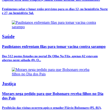
Fenômenos solar e lunar estão previstos para os dias 12, no hemisfério Norte
e 27, no hemisfério Sul.
Saúde
Paulistanos enfrentam filas para tomar vacina contra sarampo
Dos 512 postos listados no portal De Olho Na Fila, apenas 62 estavam
abertos neste sábado (8). O...
Justiça
Moraes nega pedido para que Bolsonaro receba filhos no Dia
dos Pais
Proibição das visitas ocorreu após o senador Flávio Bolsonaro (PL-RJ),