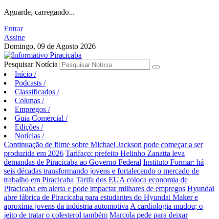
Aguarde, carregando...
Entrar
Assine
Domingo, 09 de Agosto 2026
Pesquisar Notícia
Início
/
Podcasts
/
Classificados
/
Colunas
/
Empregos
/
Guia Comercial
/
Edições
/
Notícias
/
Continuação de filme sobre Michael Jackson pode começar a ser
produzida em 2026
Tarifaço: prefeito Helinho Zanatta leva
demandas de Piracicaba ao Governo Federal
Instituto Formar: há
seis décadas transformando jovens e fortalecendo o mercado de
trabalho em Piracicaba
Tarifa dos EUA coloca economia de
Piracicaba em alerta e pode impactar milhares de empregos
Hyundai
abre fábrica de Piracicaba para estudantes do Hyundai Maker e
aproxima jovens da indústria automotiva
A cardiologia mudou; o
jeito de tratar o colesterol também
Marcola pede para deixar