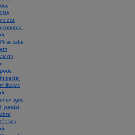
dos
EUA
coloca
economia
de
Piracicaba
em
alerta
e
pode
impactar
milhares
de
empregos
Hyundai
abre
fábrica
de