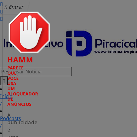
Entrar
HAMM
PARECE
Pesquisar Notícia
QUE
VOCÊ
USA
UM
BLOQUEADOR
Início
DE
/
ANÚNCIOS
A
Podcasts
publicidade
/
é