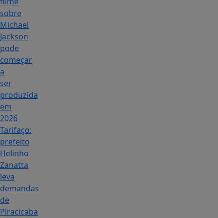
filme
sobre
Michael
Jackson
pode
começar
a
ser
produzida
em
2026
Tarifaço:
prefeito
Helinho
Zanatta
leva
demandas
de
Piracicaba