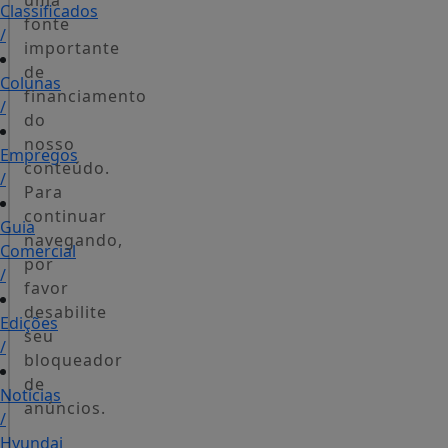
uma
Classificados
fonte
/
importante
de
Colunas
financiamento
/
do
nosso
Empregos
conteúdo.
/
Para
continuar
Guia
navegando,
Comercial
por
/
favor
desabilite
Edições
seu
/
bloqueador
de
Notícias
anúncios.
/
Hyundai