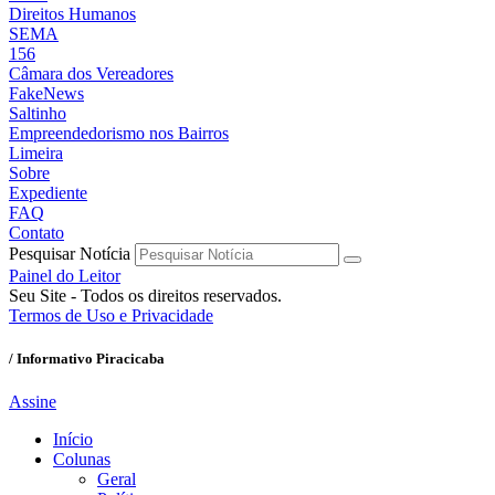
Direitos Humanos
SEMA
156
Câmara dos Vereadores
FakeNews
Saltinho
Empreendedorismo nos Bairros
Limeira
Sobre
Expediente
FAQ
Contato
Pesquisar Notícia
Painel do Leitor
Seu Site - Todos os direitos reservados.
Termos de Uso e Privacidade
/ Informativo Piracicaba
Assine
Início
Colunas
Geral