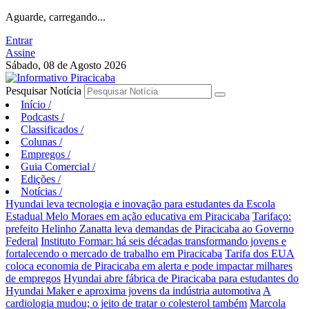
Aguarde, carregando...
Entrar
Assine
Sábado, 08 de Agosto 2026
Pesquisar Notícia
Início
/
Podcasts
/
Classificados
/
Colunas
/
Empregos
/
Guia Comercial
/
Edições
/
Notícias
/
Hyundai leva tecnologia e inovação para estudantes da Escola
Estadual Melo Moraes em ação educativa em Piracicaba
Tarifaço:
prefeito Helinho Zanatta leva demandas de Piracicaba ao Governo
Federal
Instituto Formar: há seis décadas transformando jovens e
fortalecendo o mercado de trabalho em Piracicaba
Tarifa dos EUA
coloca economia de Piracicaba em alerta e pode impactar milhares
de empregos
Hyundai abre fábrica de Piracicaba para estudantes do
Hyundai Maker e aproxima jovens da indústria automotiva
A
cardiologia mudou; o jeito de tratar o colesterol também
Marcola