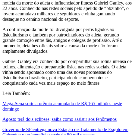
notícia da morte do atleta e influenciador fitness
Gabriel Ganley
, aos
22 anos. Conhecido nas redes sociais pelo apelido de “bbzinho”, o
jovem acumulava milhares de seguidores e vinha ganhando
destaque no cenário nacional do esporte.
A confirmação da morte foi divulgada por perfis ligados ao
fisiculturismo e também por patrocinadores do atleta, gerando
grande comoção entre fãs, amigos e colegas de profissão. Até o
momento, detalhes oficiais sobre a causa da morte não foram
amplamente divulgados.
Gabriel Ganley era conhecido por compartilhar sua rotina intensa de
treinos, alimentação e preparação física nas redes sociais. O atleta
vinha sendo apontado como uma das novas promessas do
fisiculturismo brasileiro, participando de campeonatos e
conquistando cada vez mais espaço no meio fitness.
Leia Também:
Mega-Sena sorteia prêmio acumulado de R$ 165 milhões neste
domingo
Agosto terá dois eclipses; saiba como assistir aos fenômenos
Governo de SP entrega nova Estação de Tratamento de Esgoto em
Cabreúva para beneficiar mais de 50 mil pessoas