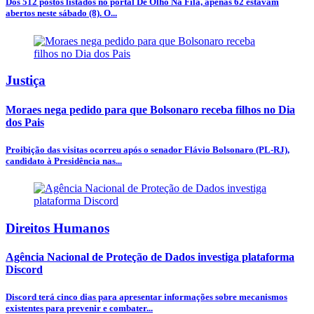
Dos 512 postos listados no portal De Olho Na Fila, apenas 62 estavam
abertos neste sábado (8). O...
Justiça
Moraes nega pedido para que Bolsonaro receba filhos no Dia
dos Pais
Proibição das visitas ocorreu após o senador Flávio Bolsonaro (PL-RJ),
candidato à Presidência nas...
Direitos Humanos
Agência Nacional de Proteção de Dados investiga plataforma
Discord
Discord terá cinco dias para apresentar informações sobre mecanismos
existentes para prevenir e combater...