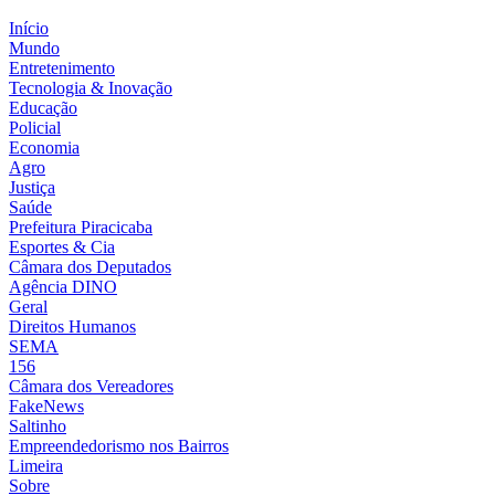
Início
Mundo
Entretenimento
Tecnologia & Inovação
Educação
Policial
Economia
Agro
Justiça
Saúde
Prefeitura Piracicaba
Esportes & Cia
Câmara dos Deputados
Agência DINO
Geral
Direitos Humanos
SEMA
156
Câmara dos Vereadores
FakeNews
Saltinho
Empreendedorismo nos Bairros
Limeira
Sobre