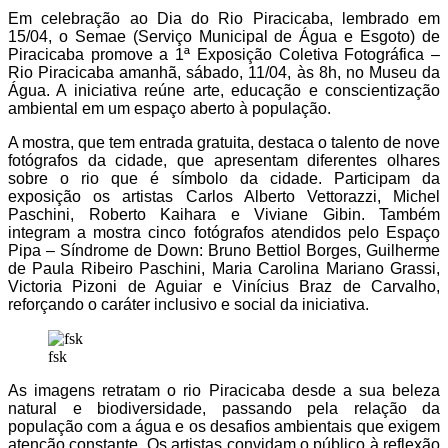
Em celebração ao Dia do Rio Piracicaba, lembrado em
15/04, o Semae (Serviço Municipal de Água e Esgoto) de
Piracicaba promove a 1ª Exposição Coletiva Fotográfica –
Rio Piracicaba amanhã, sábado, 11/04, às 8h, no Museu da
Água. A iniciativa reúne arte, educação e conscientização
ambiental em um espaço aberto à população.
A mostra, que tem entrada gratuita, destaca o talento de nove
fotógrafos da cidade, que apresentam diferentes olhares
sobre o rio que é símbolo da cidade. Participam da
exposição os artistas Carlos Alberto Vettorazzi, Michel
Paschini, Roberto Kaihara e Viviane Gibin. Também
integram a mostra cinco fotógrafos atendidos pelo Espaço
Pipa – Síndrome de Down: Bruno Bettiol Borges, Guilherme
de Paula Ribeiro Paschini, Maria Carolina Mariano Grassi,
Victoria Pizoni de Aguiar e Vinícius Braz de Carvalho,
reforçando o caráter inclusivo e social da iniciativa.
fsk
As imagens retratam o rio Piracicaba desde a sua beleza
natural e biodiversidade, passando pela relação da
população com a água e os desafios ambientais que exigem
atenção constante. Os artistas convidam o público à reflexão