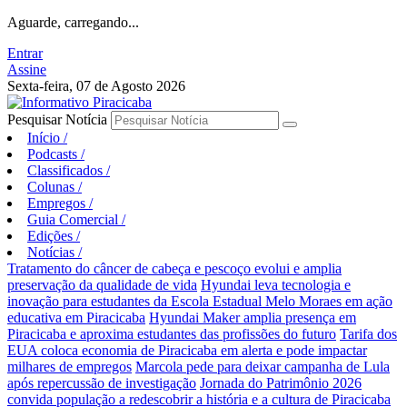
Aguarde, carregando...
Entrar
Assine
Sexta-feira, 07 de Agosto 2026
Pesquisar Notícia
Início
/
Podcasts
/
Classificados
/
Colunas
/
Empregos
/
Guia Comercial
/
Edições
/
Notícias
/
Tratamento do câncer de cabeça e pescoço evolui e amplia
preservação da qualidade de vida
Hyundai leva tecnologia e
inovação para estudantes da Escola Estadual Melo Moraes em ação
educativa em Piracicaba
Hyundai Maker amplia presença em
Piracicaba e aproxima estudantes das profissões do futuro
Tarifa dos
EUA coloca economia de Piracicaba em alerta e pode impactar
milhares de empregos
Marcola pede para deixar campanha de Lula
após repercussão de investigação
Jornada do Patrimônio 2026
convida população a redescobrir a história e a cultura de Piracicaba