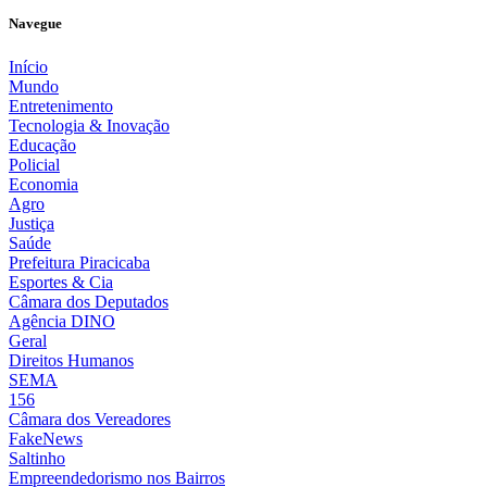
Navegue
Início
Mundo
Entretenimento
Tecnologia & Inovação
Educação
Policial
Economia
Agro
Justiça
Saúde
Prefeitura Piracicaba
Esportes & Cia
Câmara dos Deputados
Agência DINO
Geral
Direitos Humanos
SEMA
156
Câmara dos Vereadores
FakeNews
Saltinho
Empreendedorismo nos Bairros