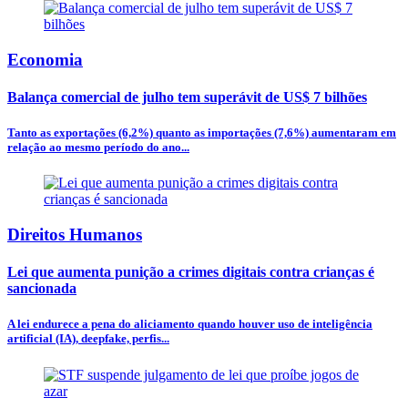
Economia
Balança comercial de julho tem superávit de US$ 7 bilhões
Tanto as exportações (6,2%) quanto as importações (7,6%) aumentaram em
relação ao mesmo período do ano...
Direitos Humanos
Lei que aumenta punição a crimes digitais contra crianças é
sancionada
A lei endurece a pena do aliciamento quando houver uso de inteligência
artificial (IA), deepfake, perfis...