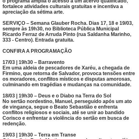
o programa amplia o acesso a um acervo qualificado,
fortalece atividades culturais gratuitas e incentiva a
apreciação da sétima arte.
SERVIÇO –
Semana Glauber Rocha. Dias 17, 18 e 19/03,
sempre às 19h30, no Biblioteca Pública Municipal
Ricardo Ferraz de Arruda Pinto (rua Saldanha Marinho,
333 - Centro). Entrada gratuita.
CONFIRA A PROGRAMAÇÃO
17/03 | 19h30 – Barravento
Em uma aldeia de pescadores de Xaréu, a chegada de
Firmino, que retorna de Salvador, provoca tensões entre
os moradores, conflitos místicos e disputas amorosas,
culminando em tragédias e mudanças na comunidade.
18/03 | 19h30 – Deus e o Diabo na Terra do Sol
No sertão nordestino, Manuel, perseguido após um ato
de vingança, segue o Beato Sebastião e enfrenta
conflitos religiosos e sociais, até se unir ao bandido
Corisco e enfrentar a violência do sertão em busca de
redenção.
19/03 | 19h30 – Terra em Transe