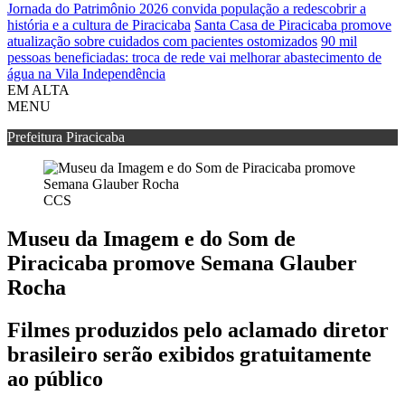
Jornada do Patrimônio 2026 convida população a redescobrir a
história e a cultura de Piracicaba
Santa Casa de Piracicaba promove
atualização sobre cuidados com pacientes ostomizados
90 mil
pessoas beneficiadas: troca de rede vai melhorar abastecimento de
água na Vila Independência
EM ALTA
MENU
Prefeitura Piracicaba
CCS
Museu da Imagem e do Som de
Piracicaba promove Semana Glauber
Rocha
Filmes produzidos pelo aclamado diretor
brasileiro serão exibidos gratuitamente
ao público