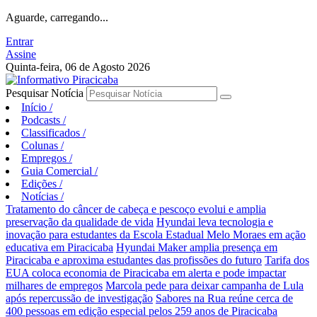
Aguarde, carregando...
Entrar
Assine
Quinta-feira, 06 de Agosto 2026
Pesquisar Notícia
Início
/
Podcasts
/
Classificados
/
Colunas
/
Empregos
/
Guia Comercial
/
Edições
/
Notícias
/
Tratamento do câncer de cabeça e pescoço evolui e amplia
preservação da qualidade de vida
Hyundai leva tecnologia e
inovação para estudantes da Escola Estadual Melo Moraes em ação
educativa em Piracicaba
Hyundai Maker amplia presença em
Piracicaba e aproxima estudantes das profissões do futuro
Tarifa dos
EUA coloca economia de Piracicaba em alerta e pode impactar
milhares de empregos
Marcola pede para deixar campanha de Lula
após repercussão de investigação
Sabores na Rua reúne cerca de
400 pessoas em edição especial pelos 259 anos de Piracicaba