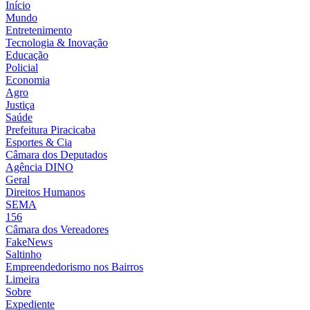
Início
Mundo
Entretenimento
Tecnologia & Inovação
Educação
Policial
Economia
Agro
Justiça
Saúde
Prefeitura Piracicaba
Esportes & Cia
Câmara dos Deputados
Agência DINO
Geral
Direitos Humanos
SEMA
156
Câmara dos Vereadores
FakeNews
Saltinho
Empreendedorismo nos Bairros
Limeira
Sobre
Expediente