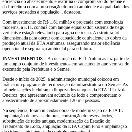
eficiência do abastecimento e reafirma o compromisso do Semae e
da Prefeitura com a preservação do meio ambiente e a qualidade dos
serviços prestados à população", destacou.
Com investimento de R$ 1,61 milhão e projetada com tecnologia
moderna, a ETL contará com tanque equalizador, sistema de bags
verticais e estação elevatória para água de reuso. A estrutura foi
dimensionada para operar com capacidade equivalente ao dobro da
produção atual da ETA Anhumas, assegurando maior eficiência
operacional e segurança ambiental para o futuro.
INVESTIMENTOS –
A construção da ETL Anhumas faz parte de
um amplo conjunto de investimentos em saneamento que vem sendo
executado pela Prefeitura e o Semae.
Desde o início de 2025, a administração municipal colocou em
prática um programa de recuperação da infraestrutura do Semae. As
primeiras ações incluíram a limpeza dos tanques da ETA II Luiz de
Queiroz, que apresentavam acúmulo de lodo e comprometiam o
abastecimento de aproximadamente 120 mil pessoas.
Na sequência, foram iniciadas obras de modernização da ETA II,
implantação de novas adutoras, construção de reservatórios,
substituição de redes antigas, modernização da Estação de
Tratamento de Lodo, ampliação da ETA Capim Fino e implantação
de sistemas inteligentes de controle operacional.