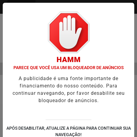
Entrar
Pesquisar Notícia
HAMM
PARECE QUE VOCÊ USA UM BLOQUEADOR DE ANÚNCIOS
MENU
O DO CÂNCER DE CABEÇA E PESCOÇO EVOLUI E AMPLIA PRESERVAÇ
A publicidade é uma fonte importante de
EM ALTA
financiamento do nosso conteúdo. Para
Prefeitura Piracicaba
continuar navegando, por favor desabilite seu
bloqueador de anúncios.
APÓS DESABILITAR, ATUALIZE A PÁGINA PARA CONTINUAR SUA
NAVEGAÇÃO!