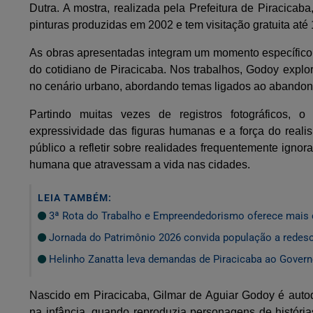
Dutra. A mostra, realizada pela Prefeitura de Piracicab
pinturas produzidas em 2002 e tem visitação gratuita até 
As obras apresentadas integram um momento específico d
do cotidiano de Piracicaba. Nos trabalhos, Godoy explor
no cenário urbano, abordando temas ligados ao abandon
Partindo muitas vezes de registros fotográficos, 
expressividade das figuras humanas e a força do realism
público a refletir sobre realidades frequentemente igno
humana que atravessam a vida nas cidades.
LEIA TAMBÉM:
3ª Rota do Trabalho e Empreendedorismo oferece mais 
Jornada do Patrimônio 2026 convida população a redescob
Helinho Zanatta leva demandas de Piracicaba ao Governo
Nascido em Piracicaba, Gilmar de Aguiar Godoy é autod
na infância, quando reproduzia personagens de históri