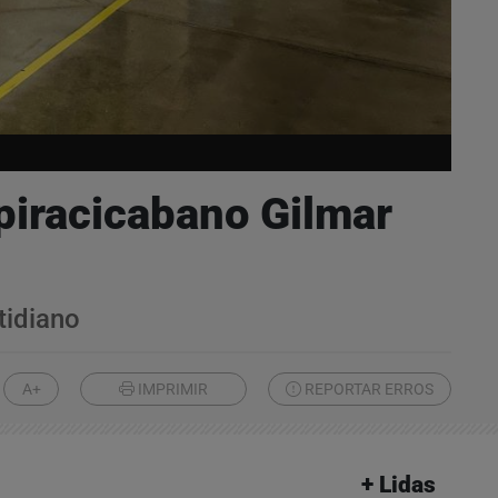
piracicabano Gilmar
tidiano
A+
IMPRIMIR
REPORTAR ERROS
+ Lidas