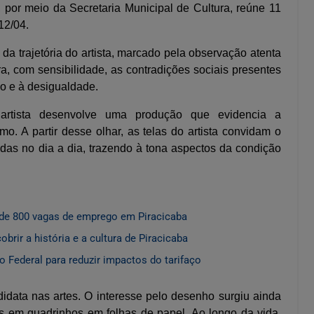
a, por meio da Secretaria Municipal de Cultura, reúne 11
12/04.
a trajetória do artista, marcado pela observação atenta
a, com sensibilidade, as contradições sociais presentes
o e à desigualdade.
o artista desenvolve uma produção que evidencia a
o. A partir desse olhar, as telas do artista convidam o
radas no dia a dia, trazendo à tona aspectos da condição
de 800 vagas de emprego em Piracicaba
rir a história e a cultura de Piracicaba
 Federal para reduzir impactos do tarifaço
idata nas artes. O interesse pelo desenho surgiu ainda
as em quadrinhos em folhas de papel. Ao longo da vida,