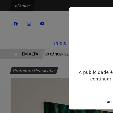
Entrar
/
/
INÍCIO
PODCASTS
CLA
EM ALTA
TRATAMENTO DO CÂNCER DE CABEÇA E PESCOÇO EVOLUI E AM
Prefeitura Piracicaba
A publicidade 
continuar
APÓ