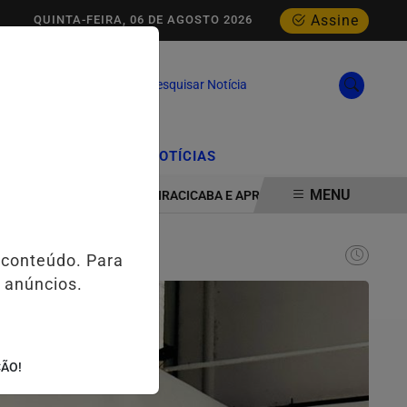
Assine
QUINTA-FEIRA, 06 DE AGOSTO 2026
Pesquisar Notícia
/
/
CIAL
EDIÇÕES
NOTÍCIAS
MENU
LIA PRESENÇA EM PIRACICABA E APROXIMA ESTUDANTES DAS PRO
 conteúdo. Para
 anúncios.
ÇÃO!