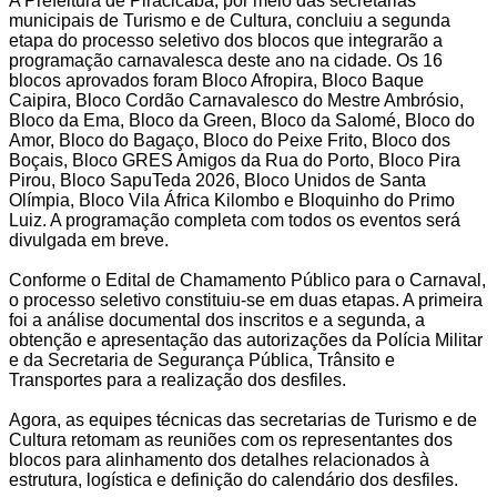
A Prefeitura de Piracicaba, por meio das secretarias
municipais de Turismo e de Cultura, concluiu a segunda
etapa do processo seletivo dos blocos que integrarão a
programação carnavalesca deste ano na cidade. Os 16
blocos aprovados foram Bloco Afropira, Bloco Baque
Caipira, Bloco Cordão Carnavalesco do Mestre Ambrósio,
Bloco da Ema, Bloco da Green, Bloco da Salomé, Bloco do
Amor, Bloco do Bagaço, Bloco do Peixe Frito, Bloco dos
Boçais, Bloco GRES Amigos da Rua do Porto, Bloco Pira
Pirou, Bloco SapuTeda 2026, Bloco Unidos de Santa
Olímpia, Bloco Vila África Kilombo e Bloquinho do Primo
Luiz. A programação completa com todos os eventos será
divulgada em breve.
Conforme o Edital de Chamamento Público para o Carnaval,
o processo seletivo constituiu-se em duas etapas. A primeira
foi a análise documental dos inscritos e a segunda, a
obtenção e apresentação das autorizações da Polícia Militar
e da Secretaria de Segurança Pública, Trânsito e
Transportes para a realização dos desfiles.
Agora, as equipes técnicas das secretarias de Turismo e de
Cultura retomam as reuniões com os representantes dos
blocos para alinhamento dos detalhes relacionados à
estrutura, logística e definição do calendário dos desfiles.