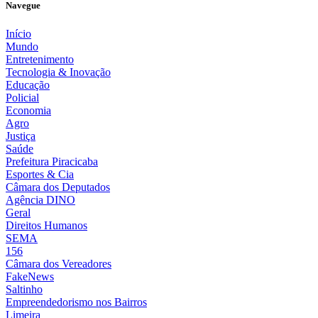
Navegue
Início
Mundo
Entretenimento
Tecnologia & Inovação
Educação
Policial
Economia
Agro
Justiça
Saúde
Prefeitura Piracicaba
Esportes & Cia
Câmara dos Deputados
Agência DINO
Geral
Direitos Humanos
SEMA
156
Câmara dos Vereadores
FakeNews
Saltinho
Empreendedorismo nos Bairros
Limeira