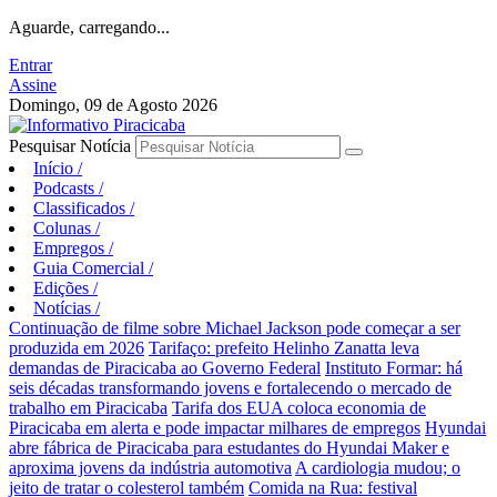
Aguarde, carregando...
Entrar
Assine
Domingo, 09 de Agosto 2026
Pesquisar Notícia
Início
/
Podcasts
/
Classificados
/
Colunas
/
Empregos
/
Guia Comercial
/
Edições
/
Notícias
/
Continuação de filme sobre Michael Jackson pode começar a ser
produzida em 2026
Tarifaço: prefeito Helinho Zanatta leva
demandas de Piracicaba ao Governo Federal
Instituto Formar: há
seis décadas transformando jovens e fortalecendo o mercado de
trabalho em Piracicaba
Tarifa dos EUA coloca economia de
Piracicaba em alerta e pode impactar milhares de empregos
Hyundai
abre fábrica de Piracicaba para estudantes do Hyundai Maker e
aproxima jovens da indústria automotiva
A cardiologia mudou; o
jeito de tratar o colesterol também
Comida na Rua: festival