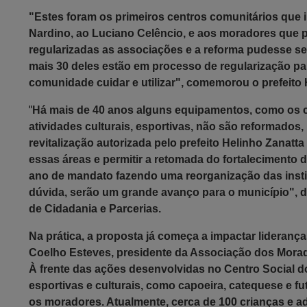
"Estes foram os primeiros centros comunitários que
Nardino, ao Luciano Celêncio, e aos moradores que
regularizadas as associações
e a reforma pudesse ser
mais 30 deles estão em
processo de regularização pa
comunidade
cuidar e
utilizar",
comemorou o prefeito H
"
Há mais de 40 anos alguns equipamentos, como os c
atividades culturais, esportivas, não são reformados,
revitalização
autorizada pelo
prefeito Helinho Zanatta
e
s
sas
á
reas
e permitir a
retomada do fortal
ecimento
d
ano
de mandato
fazendo uma reorganização das inst
dúvida,
serão
um grande avanço para o municí
pio
",
d
de Cidadania e Parcerias.
Na prática, a proposta já começa a impactar lideran
Coelho Esteves, presidente da Associação dos Morador
À frente das ações desenvolvidas no Centro Social do
esportivas e culturais, como capoeira, catequese e fu
os moradores. Atualmente, cerca de 100 crianças e a