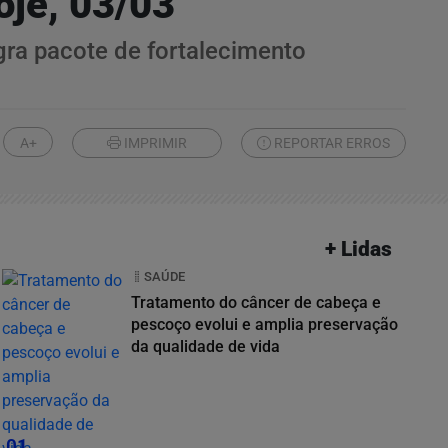
oje, 03/03
gra pacote de fortalecimento
A+
IMPRIMIR
REPORTAR ERROS
+ Lidas
SAÚDE
Tratamento do câncer de cabeça e
pescoço evolui e amplia preservação
da qualidade de vida
01