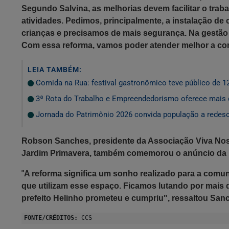
Segundo Salvina, as melhorias devem facilitar o traba
atividades. Pedimos, principalmente, a instalação d
crianças e precisamos de mais segurança. Na gestão 
Com essa reforma, vamos poder atender melhor a com
LEIA TAMBÉM:
Comida na Rua: festival gastronômico teve público de 1
3ª Rota do Trabalho e Empreendedorismo oferece mais 
Jornada do Patrimônio 2026 convida população a redescob
Robson Sanches,
p
residente da Associação Viva No
Jardim Primavera,
também comemorou o anúncio da r
"
A reforma significa um sonho realizado para a com
que utilizam esse espaço. Ficamos lutando por mais
prefeito Helinho prometeu e cumpriu", ressaltou San
FONTE/CRÉDITOS:
CCS