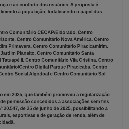
ança e ao conforto dos usuários. A proposta é
ndimento à população, fortalecendo o papel dos
ntro Comunitário CECAP/Eldorado, Centro
rizonte, Centro Comunitário Nova América, Centro
dim Primavera, Centro Comunitário Piracicamirim,
 Jardim Planalto, Centro Comunitário Santa
 Tatuapé II, Centro Comunitário Vila Cristina, Centro
nitário/Centro Digital
Parque Piracicaba
, Centro
entro Social Algodoal e Centro Comunitário Sol
do em 2025, que também promoveu a regularização
 de permissão concedidos a associações sem fins
º 20.547, de 25 de junho de 2025, possibilitando a
urais, esportivas e de geração de renda, além de
cidadã.