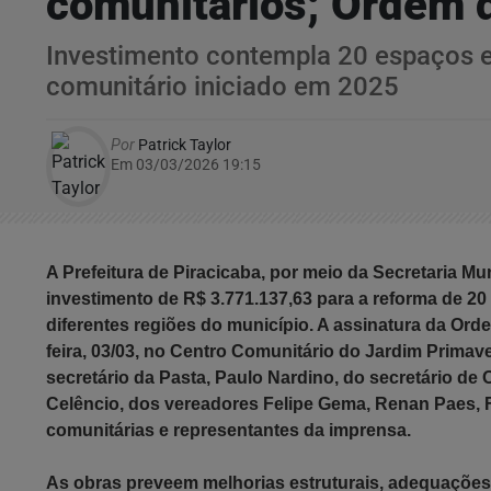
comunitários; Ordem d
Investimento contempla 20 espaços em
comunitário iniciado em 2025
Por
Patrick Taylor
Em 03/03/2026 19:15
A Prefeitura de Piracicaba, por meio da Secretaria Mu
investimento de R$ 3.771.137,63 para a reforma de 20
diferentes regiões do município. A assinatura da Ord
feira,
0
3/
03
, no Centro Comunitário do Jardim Primave
secretário
da Pasta,
Paulo Nardino,
do secretário de 
Celêncio,
dos vereadores Felipe Gema, Renan Paes, F
comunitárias e representantes da imprensa.
As obras preveem melhorias estruturais, adequações d