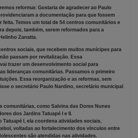
iremos reformar
. Gostaria de agradecer ao Paulo
 providenciaram a documentação para que fossem
 feita
. Temos um total de 54 centros comunitários
e
ra depois,
também,
serem reformados para a
elinho Zanatta.
entros sociais,
que
recebem muitos munícipes para
 não passam por revitalização. Essa
 vai trazer um desenvol
vi
mento social para
as lideranças comunitárias.
Pa
ssamos o primeiro
ituições.
Essa reorganização e as reformas,
sem
isse o secretário Paulo Nardino
,
secretário m
unicipal
ças comunitárias, como Salvina das Dores Nunes
es dos Jardins Tatuapé I e II.
 Tatuapé I, ela coordena atividades sociais,
tebol, voltadas ao fortalecimento dos vínculos entre
dolescentes são atendidas nas atividades.