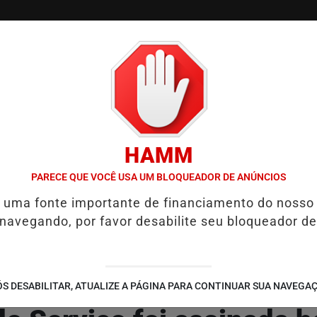
/
/
/
SSIFICADOS
COLUNAS
EMPREGOS
GUIA COMER
HAMM
 DA ESCOLA ESTADUAL MELO MORAES EM AÇÃO EDUCATIVA EM PIRA
PARECE QUE VOCÊ USA UM BLOQUEADOR DE ANÚNCIOS
é uma fonte importante de financiamento do nosso
 navegando, por favor desabilite seu bloqueador de
 3,7 milhões na reforma d
S DESABILITAR, ATUALIZE A PÁGINA PARA CONTINUAR SUA NAVEGA