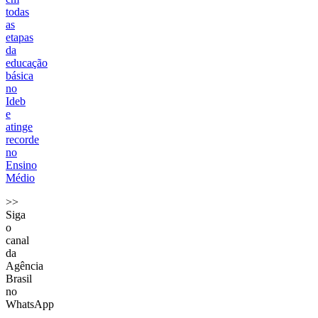
todas
as
etapas
da
educação
básica
no
Ideb
e
atinge
recorde
no
Ensino
Médio
>>
Siga
o
canal
da
Agência
Brasil
no
WhatsApp