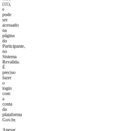
(11),
e
pode
ser
acessado
na
página
do
Participante,
no
Sistema
Revalida.
É
preciso
fazer
o
login
com
a
conta
da
plataforma
Gov.br.
Apesar