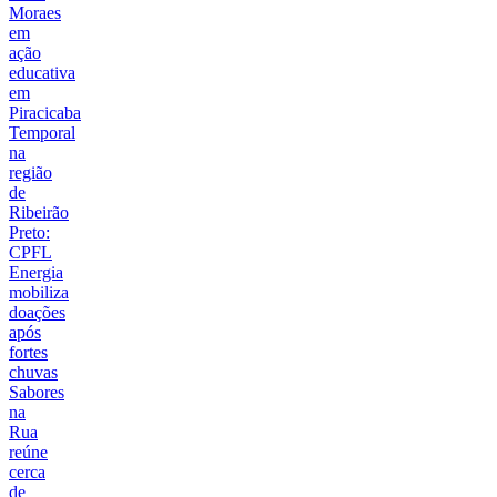
Moraes
em
ação
educativa
em
Piracicaba
Temporal
na
região
de
Ribeirão
Preto:
CPFL
Energia
mobiliza
doações
após
fortes
chuvas
Sabores
na
Rua
reúne
cerca
de