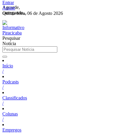
Entrar
Aguarde,
Assine
carregando...
Quinta-feira, 06 de Agosto 2026
Pesquisar
Notícia
Início
/
Podcasts
/
Classificados
/
Colunas
/
Empregos