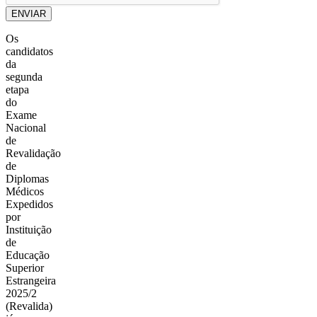
ENVIAR
Os
candidatos
da
segunda
etapa
do
Exame
Nacional
de
Revalidação
de
Diplomas
Médicos
Expedidos
por
Instituição
de
Educação
Superior
Estrangeira
2025/2
(Revalida)