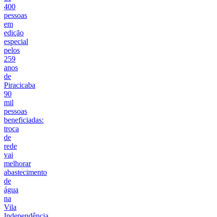
400
pessoas
em
edição
especial
pelos
259
anos
de
Piracicaba
90
mil
pessoas
beneficiadas:
troca
de
rede
vai
melhorar
abastecimento
de
água
na
Vila
Independência