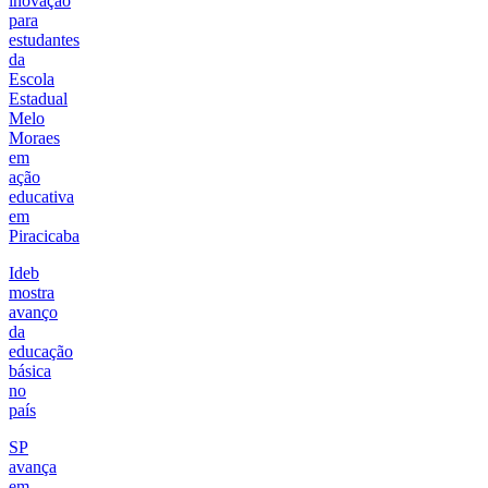
inovação
para
estudantes
da
Escola
Estadual
Melo
Moraes
em
ação
educativa
em
Piracicaba
Ideb
mostra
avanço
da
educação
básica
no
país
SP
avança
em