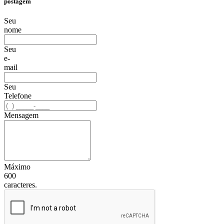
postagem
Seu
nome
Seu
e-
mail
Seu
Telefone
Mensagem
Máximo
600
caracteres.