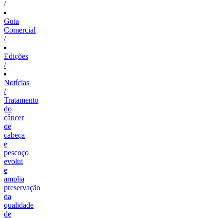
/
Guia
Comercial
/
Edições
/
Notícias
/
Tratamento
do
câncer
de
cabeça
e
pescoço
evolui
e
amplia
preservação
da
qualidade
de