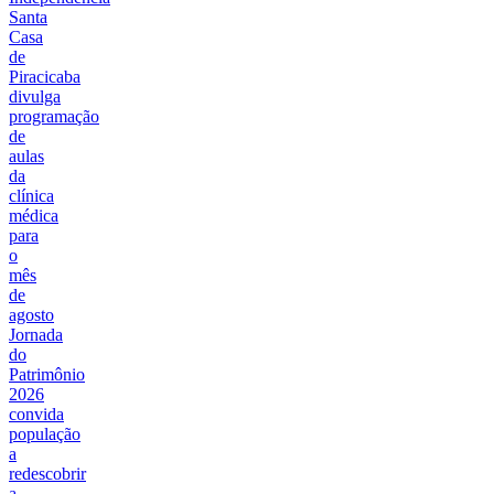
Santa
Casa
de
Piracicaba
divulga
programação
de
aulas
da
clínica
médica
para
o
mês
de
agosto
Jornada
do
Patrimônio
2026
convida
população
a
redescobrir
a