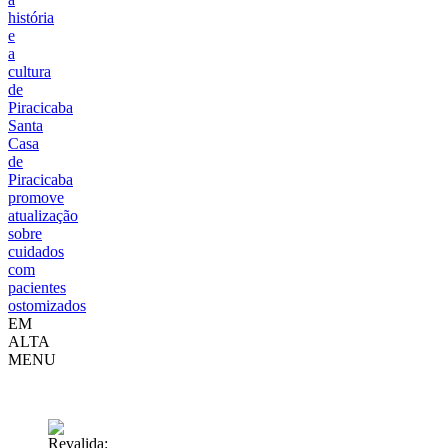
história
e
a
cultura
de
Piracicaba
Santa
Casa
de
Piracicaba
promove
atualização
sobre
cuidados
com
pacientes
ostomizados
EM
ALTA
MENU
Educação