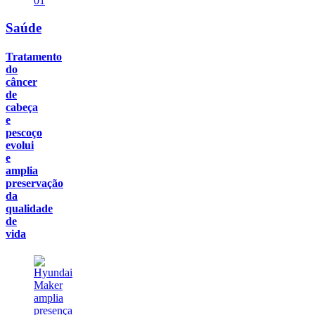
01
Saúde
Tratamento
do
câncer
de
cabeça
e
pescoço
evolui
e
amplia
preservação
da
qualidade
de
vida