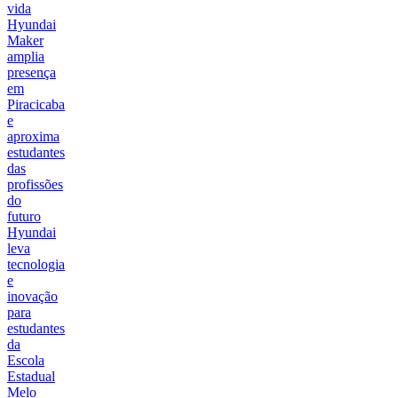
vida
Hyundai
Maker
amplia
presença
em
Piracicaba
e
aproxima
estudantes
das
profissões
do
futuro
Hyundai
leva
tecnologia
e
inovação
para
estudantes
da
Escola
Estadual
Melo