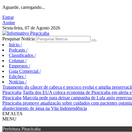
Aguarde, carregando...
Entrar
Assine
Sexta-feira, 07 de Agosto 2026
Pesquisar Notícia
Início
/
Podcasts
/
Classificados
/
Colunas
/
Empregos
/
Guia Comercial
/
Edições
/
Notícias
/
Tratamento do câncer de cabeça e pescoço evolui e amplia preservaçã
Piracicaba
Tarifa dos EUA coloca economia de Piracicaba em alerta 
Piracicaba
Marcola pede para deixar campanha de Lula após repercus
Piracicaba promove atualização sobre cuidados com pacientes ostomi
abastecimento de água na Vila Independência
EM ALTA
MENU
Prefeitura Piracicaba