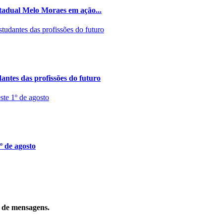
stadual Melo Moraes em ação...
ntes das profissões do futuro
º de agosto
o de mensagens.