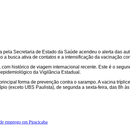
a pela Secretaria de Estado da Saúde acendeu o alerta das au
ão a busca ativa de contatos e a intensificação da vacinação co
om histórico de viagem internacional recente. Este é o segun
epidemiológico da Vigilância Estadual.
rincipal forma de prevenção contra o sarampo. A vacina tríplic
pio (exceto UBS Paulista), de segunda a sexta-feira, das 8h 
 de emprego em Piracicaba