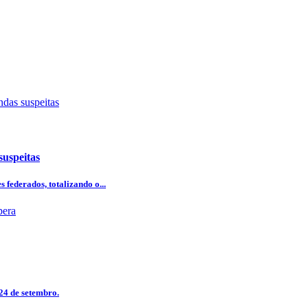
uspeitas
 federados, totalizando o...
24 de setembro.