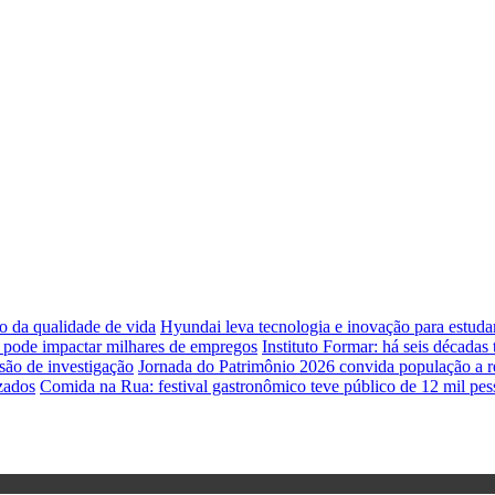
o da qualidade de vida
Hyundai leva tecnologia e inovação para estud
e pode impactar milhares de empregos
Instituto Formar: há seis década
são de investigação
Jornada do Patrimônio 2026 convida população a red
zados
Comida na Rua: festival gastronômico teve público de 12 mil pes