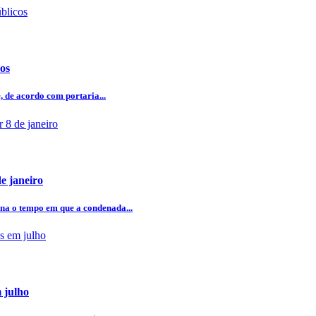
cos
, de acordo com portaria...
e janeiro
ena o tempo em que a condenada...
 julho