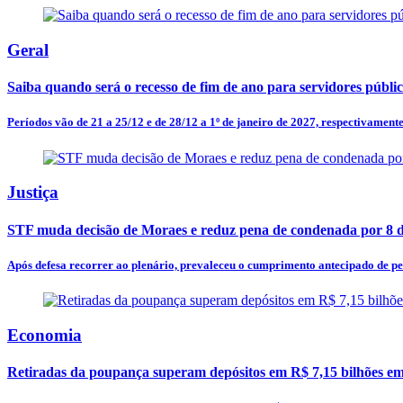
Geral
Saiba quando será o recesso de fim de ano para servidores públi
Períodos vão de 21 a 25/12 e de 28/12 a 1º de janeiro de 2027, respectivamente
Justiça
STF muda decisão de Moraes e reduz pena de condenada por 8 d
Após defesa recorrer ao plenário, prevaleceu o cumprimento antecipado de p
Economia
Retiradas da poupança superam depósitos em R$ 7,15 bilhões em