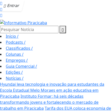
Entrar
Pesquisar Notícia
Início
/
Podcasts
/
Classificados
/
Colunas
/
Empregos
/
Guia Comercial
/
Edições
/
Notícias
/
Hyundai leva tecnologia e inovação para estudantes da
Escola Estadual Melo Moraes em ação educativa em
Piracicaba
Instituto Formar: há seis décadas
transformando jovens e fortalecendo o mercado de
trabalho em Piracicaba
Tarifa dos EUA coloca economia de