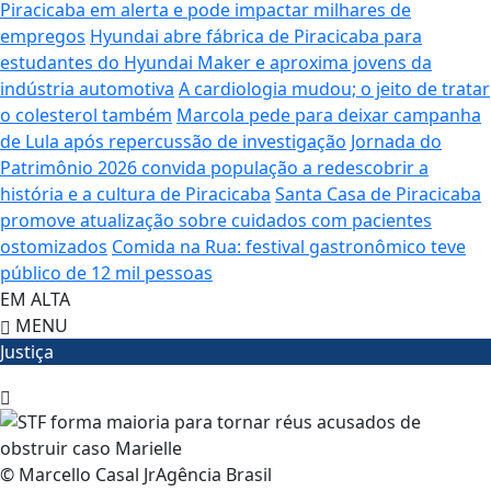
Piracicaba em alerta e pode impactar milhares de
empregos
Hyundai abre fábrica de Piracicaba para
estudantes do Hyundai Maker e aproxima jovens da
indústria automotiva
A cardiologia mudou; o jeito de tratar
o colesterol também
Marcola pede para deixar campanha
de Lula após repercussão de investigação
Jornada do
Patrimônio 2026 convida população a redescobrir a
história e a cultura de Piracicaba
Santa Casa de Piracicaba
promove atualização sobre cuidados com pacientes
ostomizados
Comida na Rua: festival gastronômico teve
público de 12 mil pessoas
EM ALTA
MENU
Justiça
© Marcello Casal JrAgência Brasil