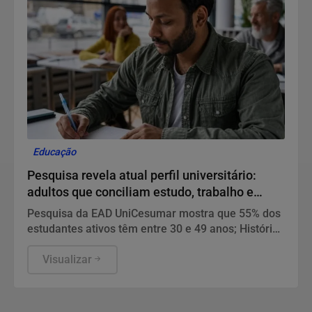
Educação
Pesquisa revela atual perfil universitário:
adultos que conciliam estudo, trabalho e
família
Pesquisa da EAD UniCesumar mostra que 55% dos
estudantes ativos têm entre 30 e 49 anos; História
de Marinês Botim é exemplo do atual perfil e é
marcada por sua determinação enquanto mãe
Visualizar
atípica