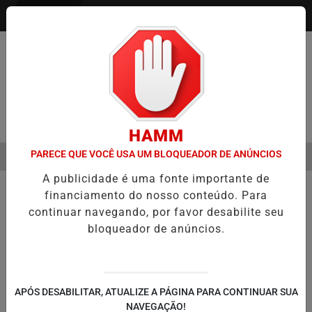
Entrar
Pesquisar Notícia
HAMM
PARECE QUE VOCÊ USA UM BLOQUEADOR DE ANÚNCIOS
MENU
I LEVA TECNOLOGIA E INOVAÇÃO PARA ESTUDANTES DA ESCOLA ES
A publicidade é uma fonte importante de
EM ALTA
financiamento do nosso conteúdo. Para
continuar navegando, por favor desabilite seu
bloqueador de anúncios.
APÓS DESABILITAR, ATUALIZE A PÁGINA PARA CONTINUAR SUA
NAVEGAÇÃO!