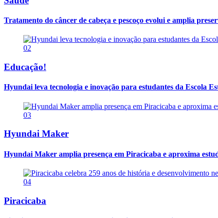
Saúde
Tratamento do câncer de cabeça e pescoço evolui e amplia prese
02
Educação!
Hyundai leva tecnologia e inovação para estudantes da Escola E
03
Hyundai Maker
Hyundai Maker amplia presença em Piracicaba e aproxima estuda
04
Piracicaba