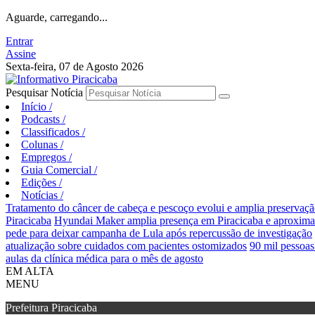
Aguarde, carregando...
Entrar
Assine
Sexta-feira, 07 de Agosto 2026
Pesquisar Notícia
Início
/
Podcasts
/
Classificados
/
Colunas
/
Empregos
/
Guia Comercial
/
Edições
/
Notícias
/
Tratamento do câncer de cabeça e pescoço evolui e amplia preservaçã
Piracicaba
Hyundai Maker amplia presença em Piracicaba e aproxima e
pede para deixar campanha de Lula após repercussão de investigação
atualização sobre cuidados com pacientes ostomizados
90 mil pessoas
aulas da clínica médica para o mês de agosto
EM ALTA
MENU
Prefeitura Piracicaba