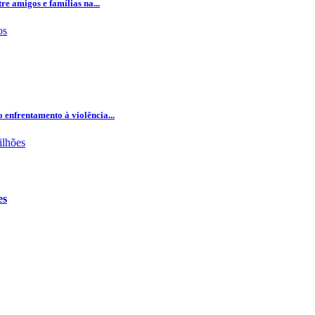
e amigos e famílias na...
 enfrentamento à violência...
es