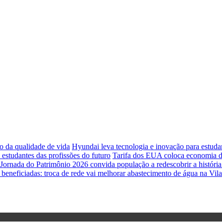
o da qualidade de vida
Hyundai leva tecnologia e inovação para estud
studantes das profissões do futuro
Tarifa dos EUA coloca economia de
Jornada do Patrimônio 2026 convida população a redescobrir a história 
 beneficiadas: troca de rede vai melhorar abastecimento de água na Vil