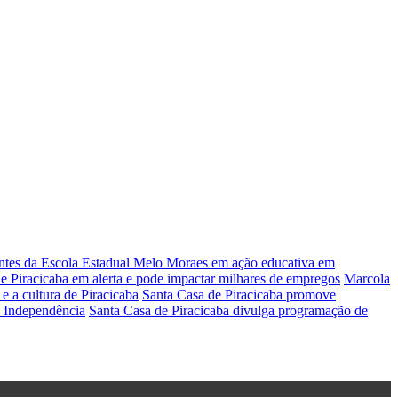
antes da Escola Estadual Melo Moraes em ação educativa em
 Piracicaba em alerta e pode impactar milhares de empregos
Marcola
e a cultura de Piracicaba
Santa Casa de Piracicaba promove
a Independência
Santa Casa de Piracicaba divulga programação de