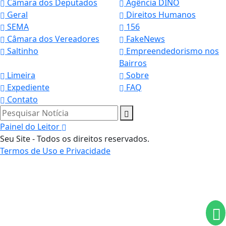
Câmara dos Deputados
Agência DINO
Geral
Direitos Humanos
SEMA
156
Câmara dos Vereadores
FakeNews
Saltinho
Empreendedorismo nos
Bairros
Limeira
Sobre
Expediente
FAQ
Contato
Pesquisar Notícia
Painel do Leitor
Seu Site - Todos os direitos reservados.
Termos de Uso e Privacidade
Termos de Uso e Privacidade
Esse site utiliza cookies para melhorar sua
experiência de navegação. Ao continuar o acesso,
entendemos que você concorda com nossos Termos
de Uso e Privacidade.
PARA MAIS INFORMAÇÕES,
ACESSE NOSSOS TERMOS
CLICANDO AQUI