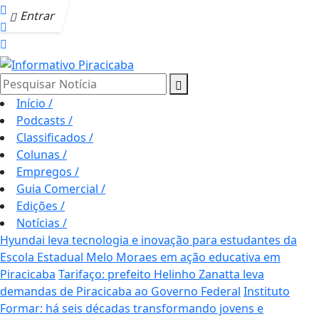
Entrar
Pesquisar Notícia
Início
/
Podcasts
/
Classificados
/
Colunas
/
Empregos
/
Guia Comercial
/
Edições
/
Notícias
/
Hyundai leva tecnologia e inovação para estudantes da
Escola Estadual Melo Moraes em ação educativa em
Piracicaba
Tarifaço: prefeito Helinho Zanatta leva
demandas de Piracicaba ao Governo Federal
Instituto
Formar: há seis décadas transformando jovens e