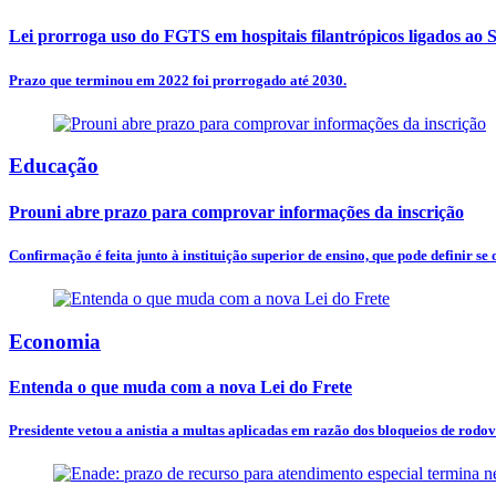
Lei prorroga uso do FGTS em hospitais filantrópicos ligados ao
Prazo que terminou em 2022 foi prorrogado até 2030.
Educação
Prouni abre prazo para comprovar informações da inscrição
Confirmação é feita junto à instituição superior de ensino, que pode definir se
Economia
Entenda o que muda com a nova Lei do Frete
Presidente vetou a anistia a multas aplicadas em razão dos bloqueios de rodovi