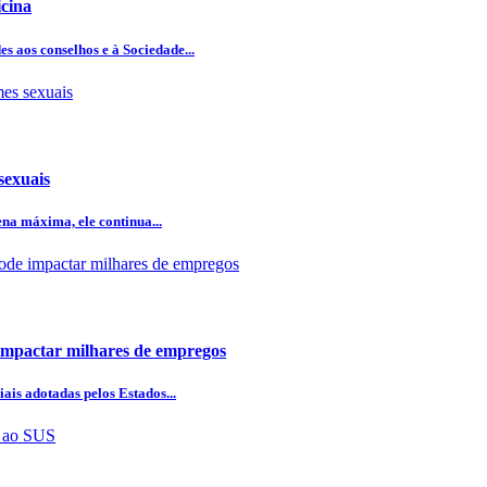
icina
 aos conselhos e à Sociedade...
sexuais
na máxima, ele continua...
 impactar milhares de empregos
ais adotadas pelos Estados...