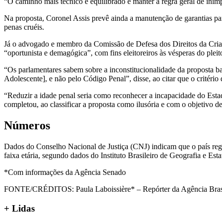
“O caminho mais técnico e equilibrado é manter a regra geral de inim
Na proposta, Coronel Assis prevê ainda a manutenção de garantias pa
penas cruéis.
Já o advogado e membro da Comissão de Defesa dos Direitos da Cria
“oportunista e demagógica”, com fins eleitoreiros às vésperas do pleit
“Os parlamentares sabem sobre a inconstitucionalidade da proposta b
Adolescente], e não pelo Código Penal”, disse, ao citar que o critéri
“Reduzir a idade penal seria como reconhecer a incapacidade do Estad
completou, ao classificar a proposta como ilusória e com o objetivo de
Números
Dados do Conselho Nacional de Justiça (CNJ) indicam que o país regi
faixa etária, segundo dados do Instituto Brasileiro de Geografia e Esta
*Com informações da Agência Senado
FONTE/CRÉDITOS:
Paula Laboissière* – Repórter da Agência Bras
+ Lidas