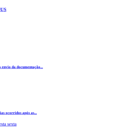
 SUS
 o envio da documentação...
as ocorridos após as...