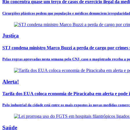
Rio concentra quase um terço de casos de exercício ilegal da med
Cirurgiões plásticos pedem que população e médicos denunciem irregularidades
Justiça
STJ condena ministro Marco Buzzi a perda de cargo por crimes 
Pelas regras aprovadas nesta semana pelo CNJ, caso o magistrado receba a pe
Alerta!
Tarifa dos EUA coloca economia de Piracicaba em alerta e pode
Polo industrial da cidade está entre os mais expostos às novas medidas comerci
Saúde