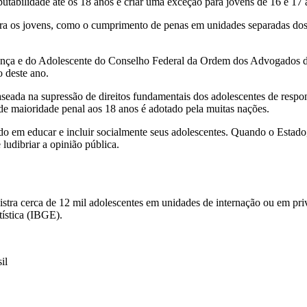
putabilidade até os 18 anos e criar uma exceção para jovens de 16 e 17
ra os jovens, como o cumprimento de penas em unidades separadas dos a
nça e do Adolescente do Conselho Federal da Ordem dos Advogados do 
o deste ano.
aseada na supressão de direitos fundamentais dos adolescentes de resp
o de maioridade penal aos 18 anos é adotado pela muitas nações.
o em educar e incluir socialmente seus adolescentes. Quando o Estado,
 ludibriar a opinião pública.
stra cerca de 12 mil adolescentes em unidades de internação ou em pr
tística (IBGE).
il