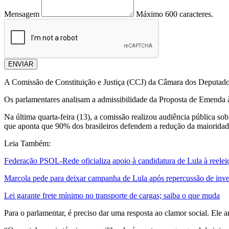
Mensagem
Máximo 600 caracteres.
ENVIAR
A Comissão de Constituição e Justiça (CCJ) da Câmara dos Deputados 
Os parlamentares analisam a admissibilidade da Proposta de Emenda à 
Na última quarta-feira (13), a comissão realizou audiência pública so
que aponta que 90% dos brasileiros defendem a redução da maioridad
Leia Também:
Federação PSOL-Rede oficializa apoio à candidatura de Lula à reelei
Marcola pede para deixar campanha de Lula após repercussão de inve
Lei garante frete mínimo no transporte de cargas; saiba o que muda
Para o parlamentar, é preciso dar uma resposta ao clamor social. Ele