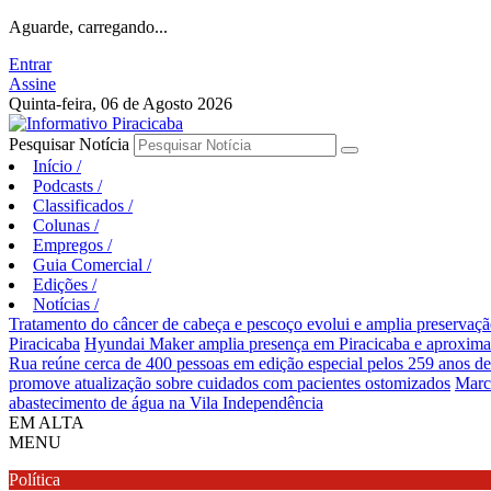
Aguarde, carregando...
Entrar
Assine
Quinta-feira, 06 de Agosto 2026
Pesquisar Notícia
Início
/
Podcasts
/
Classificados
/
Colunas
/
Empregos
/
Guia Comercial
/
Edições
/
Notícias
/
Tratamento do câncer de cabeça e pescoço evolui e amplia preservaçã
Piracicaba
Hyundai Maker amplia presença em Piracicaba e aproxima e
Rua reúne cerca de 400 pessoas em edição especial pelos 259 anos de
promove atualização sobre cuidados com pacientes ostomizados
Marc
abastecimento de água na Vila Independência
EM ALTA
MENU
Política