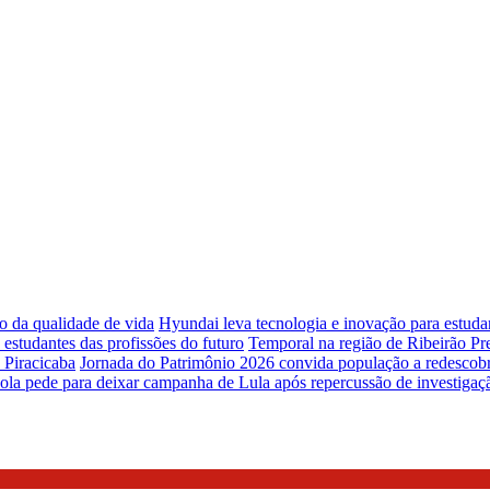
o da qualidade de vida
Hyundai leva tecnologia e inovação para estud
studantes das profissões do futuro
Temporal na região de Ribeirão Pr
 Piracicaba
Jornada do Patrimônio 2026 convida população a redescobrir
ola pede para deixar campanha de Lula após repercussão de investigaç