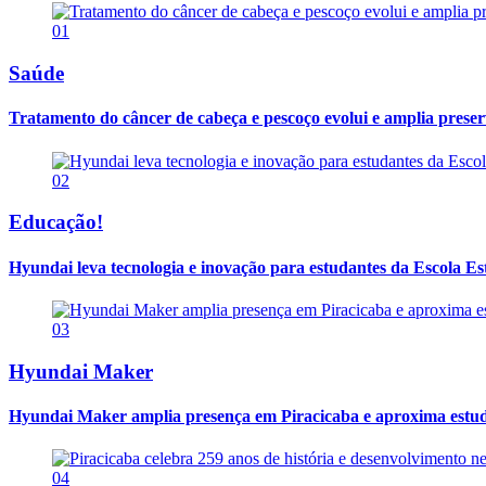
01
Saúde
Tratamento do câncer de cabeça e pescoço evolui e amplia prese
02
Educação!
Hyundai leva tecnologia e inovação para estudantes da Escola E
03
Hyundai Maker
Hyundai Maker amplia presença em Piracicaba e aproxima estuda
04