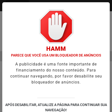
Entrar
Pesquisar Notícia
HAMM
PARECE QUE VOCÊ USA UM BLOQUEADOR DE ANÚNCIOS
MENU
ÃO DE FILME SOBRE MICHAEL JACKSON PODE COMEÇAR A SER PRO
A publicidade é uma fonte importante de
EM ALTA
financiamento do nosso conteúdo. Para
Política
continuar navegando, por favor desabilite seu
bloqueador de anúncios.
APÓS DESABILITAR, ATUALIZE A PÁGINA PARA CONTINUAR SUA
NAVEGAÇÃO!