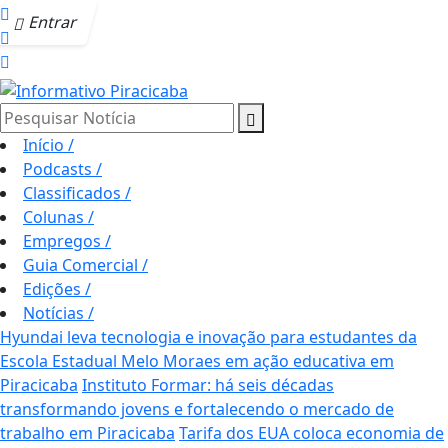
Entrar
Pesquisar Notícia
Início
/
Podcasts
/
Classificados
/
Colunas
/
Empregos
/
Guia Comercial
/
Edições
/
Notícias
/
Hyundai leva tecnologia e inovação para estudantes da
Escola Estadual Melo Moraes em ação educativa em
Piracicaba
Instituto Formar: há seis décadas
transformando jovens e fortalecendo o mercado de
trabalho em Piracicaba
Tarifa dos EUA coloca economia de