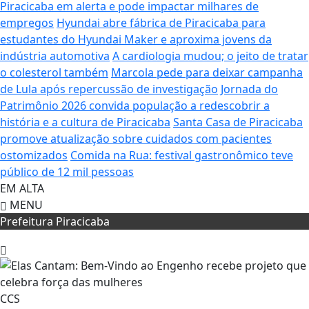
Piracicaba em alerta e pode impactar milhares de
empregos
Hyundai abre fábrica de Piracicaba para
estudantes do Hyundai Maker e aproxima jovens da
indústria automotiva
A cardiologia mudou; o jeito de tratar
o colesterol também
Marcola pede para deixar campanha
de Lula após repercussão de investigação
Jornada do
Patrimônio 2026 convida população a redescobrir a
história e a cultura de Piracicaba
Santa Casa de Piracicaba
promove atualização sobre cuidados com pacientes
ostomizados
Comida na Rua: festival gastronômico teve
público de 12 mil pessoas
EM ALTA
MENU
Prefeitura Piracicaba
CCS