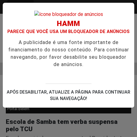
Entrar
HAMM
PARECE QUE VOCÊ USA UM BLOQUEADOR DE ANÚNCIOS
A publicidade é uma fonte importante de
financiamento do nosso conteúdo. Para continuar
Pesquisar Notícia
navegando, por favor desabilite seu bloqueador
de anúncios.
MENU
NTO DO CÂNCER DE CABEÇA E PESCOÇO EVOLUI E AMPLIA PR
EM ALTA
Política
APÓS DESABILITAR, ATUALIZE A PÁGINA PARA CONTINUAR
SUA NAVEGAÇÃO!
Portal Belém
Escola de Samba tem verba suspensa
pelo TCU