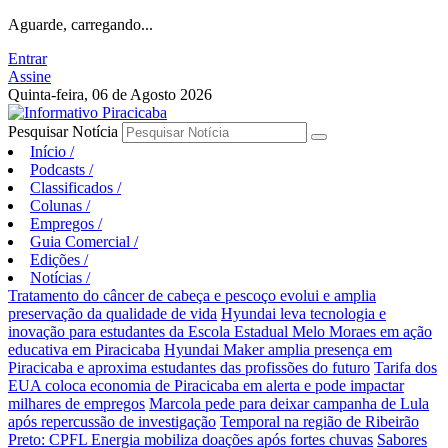
Aguarde, carregando...
Entrar
Assine
Quinta-feira, 06 de Agosto 2026
Pesquisar Notícia
Início
/
Podcasts
/
Classificados
/
Colunas
/
Empregos
/
Guia Comercial
/
Edições
/
Notícias
/
Tratamento do câncer de cabeça e pescoço evolui e amplia
preservação da qualidade de vida
Hyundai leva tecnologia e
inovação para estudantes da Escola Estadual Melo Moraes em ação
educativa em Piracicaba
Hyundai Maker amplia presença em
Piracicaba e aproxima estudantes das profissões do futuro
Tarifa dos
EUA coloca economia de Piracicaba em alerta e pode impactar
milhares de empregos
Marcola pede para deixar campanha de Lula
após repercussão de investigação
Temporal na região de Ribeirão
Preto: CPFL Energia mobiliza doações após fortes chuvas
Sabores