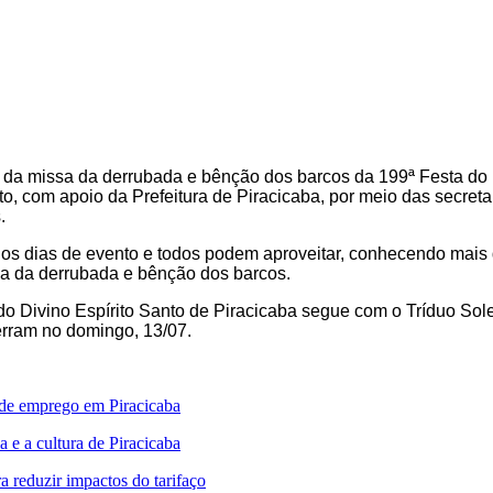
 da missa da derrubada e bênção dos barcos da 199ª Festa do D
, com apoio da Prefeitura de Piracicaba, por meio das secretar
.
vários dias de evento e todos podem aproveitar, conhecendo mai
ssa da derrubada e bênção dos barcos.
 do Divino Espírito Santo de Piracicaba segue com o Tríduo So
cerram no domingo, 13/07.
 de emprego em Piracicaba
 e a cultura de Piracicaba
 reduzir impactos do tarifaço