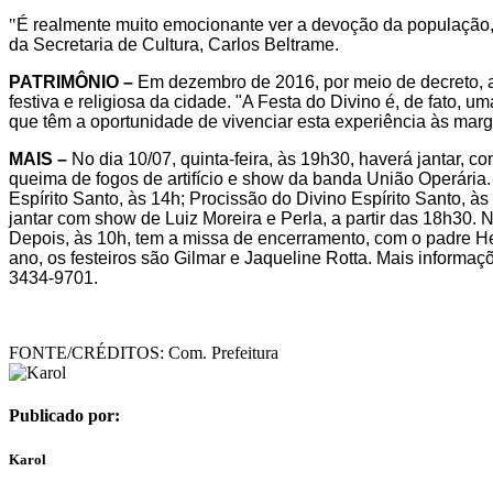
"
É realmente muito emocionante ver a devoção da população, q
da Secretaria de Cultura, Carlos Beltrame.
PATRIMÔNIO –
Em dezembro de 2016, por meio de decreto, a f
festiva e religiosa da cidade. "A Festa do Divino é, de fato, u
que têm a oportunidade de vivenciar esta experiência às marge
MAIS –
No dia 10/07, quinta-feira, às 19h30, haverá jantar, c
queima de fogos de artifício e show da banda União Operári
Espírito Santo, às 14h; Procissão do Divino Espírito Santo, 
jantar com show de Luiz Moreira e Perla, a partir das 18h30. 
Depois, às 10h, tem a missa de encerramento, com o padre H
ano, os festeiros são Gilmar e Jaqueline Rotta. Mais informaç
3434-9701.
FONTE/CRÉDITOS:
Com. Prefeitura
Publicado por:
Karol