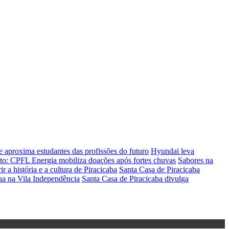
 aproxima estudantes das profissões do futuro
Hyundai leva
eto: CPFL Energia mobiliza doações após fortes chuvas
Sabores na
 a história e a cultura de Piracicaba
Santa Casa de Piracicaba
gua na Vila Independência
Santa Casa de Piracicaba divulga