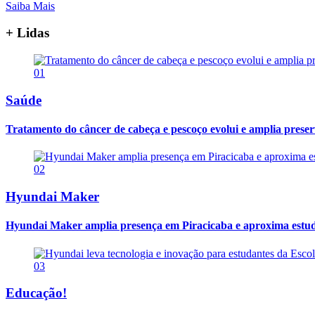
Saiba Mais
+ Lidas
01
Saúde
Tratamento do câncer de cabeça e pescoço evolui e amplia prese
02
Hyundai Maker
Hyundai Maker amplia presença em Piracicaba e aproxima estuda
03
Educação!