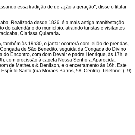
sando essa tradição de geração a geração", disse o titular
cicaba. Realizada desde 1826, é a mais antiga manifestação
o do calendário do município, atraindo turistas e visitantes
acicaba, Clarissa Quiararia.
ra, também às 19h30, o jantar ocorrerá com leilão de prendas,
m a Congada de São Benedito, seguida da Congada do Divino
sa do Encontro, com dom Devair e padre Henrique, às 17h, e
às 9h, com procissão à capela Nossa Senhora Aparecida.
som de Matheus & Denilson, e o encerramento às 16h. Este
spírito Santo (rua Moraes Barros, 58, Centro). Telefone: (19)