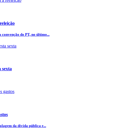
eeleição
 convenção do PT, no último...
 sexta
stos
lagem da dívida pública e...