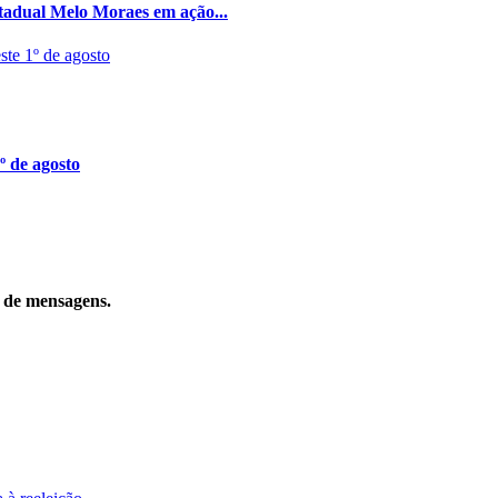
stadual Melo Moraes em ação...
º de agosto
o de mensagens.