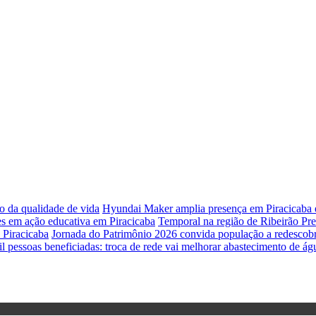
o da qualidade de vida
Hyundai Maker amplia presença em Piracicaba e
es em ação educativa em Piracicaba
Temporal na região de Ribeirão Pr
 Piracicaba
Jornada do Patrimônio 2026 convida população a redescobrir
l pessoas beneficiadas: troca de rede vai melhorar abastecimento de á