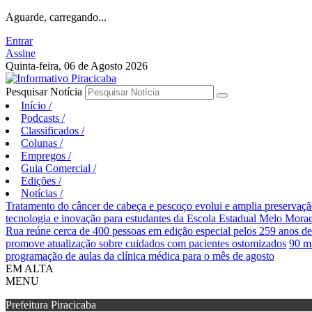
Aguarde, carregando...
Entrar
Assine
Quinta-feira, 06 de Agosto 2026
Pesquisar Notícia
Início
/
Podcasts
/
Classificados
/
Colunas
/
Empregos
/
Guia Comercial
/
Edições
/
Notícias
/
Tratamento do câncer de cabeça e pescoço evolui e amplia preservaçã
tecnologia e inovação para estudantes da Escola Estadual Melo Mora
Rua reúne cerca de 400 pessoas em edição especial pelos 259 anos de
promove atualização sobre cuidados com pacientes ostomizados
90 mi
programação de aulas da clínica médica para o mês de agosto
EM ALTA
MENU
Prefeitura Piracicaba