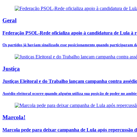
Geral
Federação PSOL-Rede oficializa apoio à candidatura de Lula à r
Os partidos já haviam sinalizado esse posicionamento quando participaram da
Justiça
Justiças Eleitoral e do Trabalho lançam campanha contra assédi
Assédio eleitoral ocorre quando alguém utiliza sua posição de poder no ambien
Marcola!
Marcola pede para deixar campanha de Lula após repercussão de