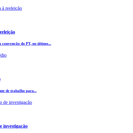
eeleição
 convenção do PT, no último...
o
te de trabalho para...
 investigação