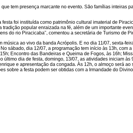
ue tem presença marcante no evento. São famílias inteiras pas
esta foi instituída como patrimônio cultural imaterial de Pira
ma tradição popular enraizada na fé, além de um importante event
ns do rio Piracicaba", comentou a secretária de Turismo de Pir
om música ao vivo da banda Acrópolis. E no dia 11/07, sexta-fei
a. No sábado, dia 12/07, a programação tem início às 13h, co
às 15h; Encontro das Bandeiras e Queima de Fogos, às 16h; Mis
No último dia de festa, domingo, 13/07, as atividades iniciam 
enrique e apresentação da congada. Às 12h, o almoço será ao 
ões sobre a festa podem ser obtidas com a Irmandade do Divino E