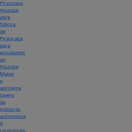
Piracicaba
Hyundai
abre
fábrica
de
Piracicaba
para
estudantes
do
Hyundai
Maker
e
aproxima
jovens
da
indústria
automotiva
A
cardiologia