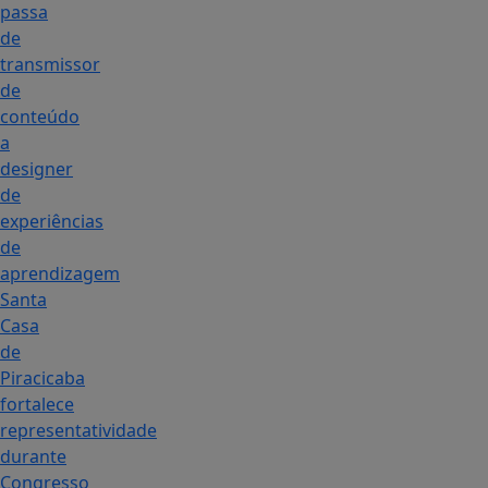
passa
de
transmissor
de
conteúdo
a
designer
de
experiências
de
aprendizagem
Santa
Casa
de
Piracicaba
fortalece
representatividade
durante
Congresso