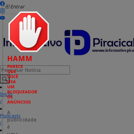
Entrar
HAMM
PARECE
Pesquisar Notícia
QUE
VOCÊ
USA
UM
BLOQUEADOR
Início
DE
/
ANÚNCIOS
A
Podcasts
publicidade
/
é