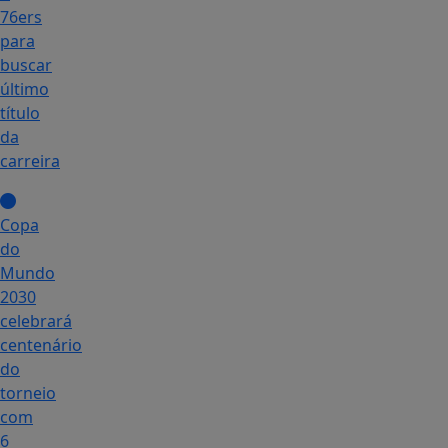
76ers
para
buscar
último
título
da
carreira
Copa
do
Mundo
2030
celebrará
centenário
do
torneio
com
6