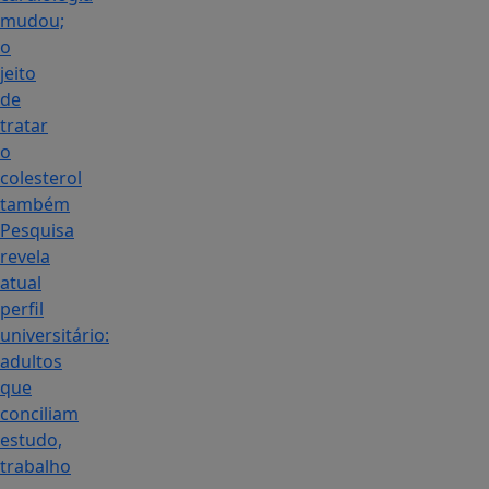
mudou;
o
jeito
de
tratar
o
colesterol
também
Pesquisa
revela
atual
perfil
universitário:
adultos
que
conciliam
estudo,
trabalho