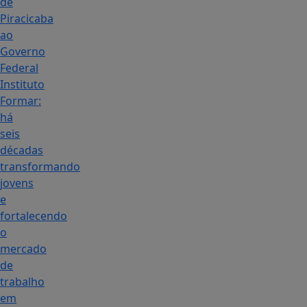
de
Piracicaba
ao
Governo
Federal
Instituto
Formar:
há
seis
décadas
transformando
jovens
e
fortalecendo
o
mercado
de
trabalho
em