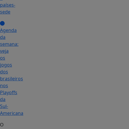
países-
sede
Agenda
da
semana:
veja
os
jogos
dos
brasileiros
nos
Playoffs
da
Sul-
Americana
O