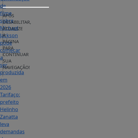
de
filme
APÓS
sobre
DESABILITAR,
Michael
ATUALIZE
Jackson
A
PÁGINA
pode
PARA
começar
CONTINUAR
a
SUA
ser
NAVEGAÇÃO!
produzida
em
2026
Tarifaço:
prefeito
Helinho
Zanatta
leva
demandas