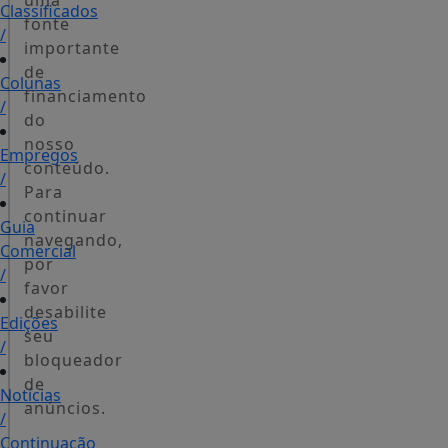
uma
Classificados
fonte
/
importante
de
Colunas
financiamento
/
do
nosso
Empregos
conteúdo.
/
Para
continuar
Guia
navegando,
Comercial
por
/
favor
desabilite
Edições
seu
/
bloqueador
de
Notícias
anúncios.
/
Continuação