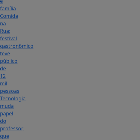
e
família
Comida
na
Rua:
festival
gastronômico
teve
público
de
12
mil
pessoas
Tecnologia
muda
papel
do
professor,
que