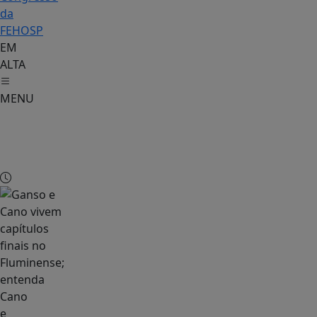
da
FEHOSP
EM
ALTA
MENU
Esportes
&
Cia
Cano
e