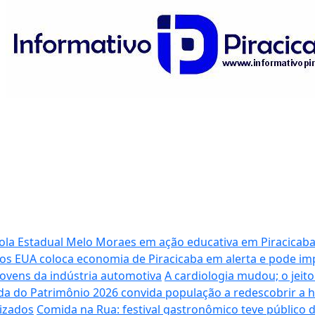
cola Estadual Melo Moraes em ação educativa em Piracicab
dos EUA coloca economia de Piracicaba em alerta e pode i
ovens da indústria automotiva
A cardiologia mudou; o jeit
da do Patrimônio 2026 convida população a redescobrir a his
izados
Comida na Rua: festival gastronômico teve público 