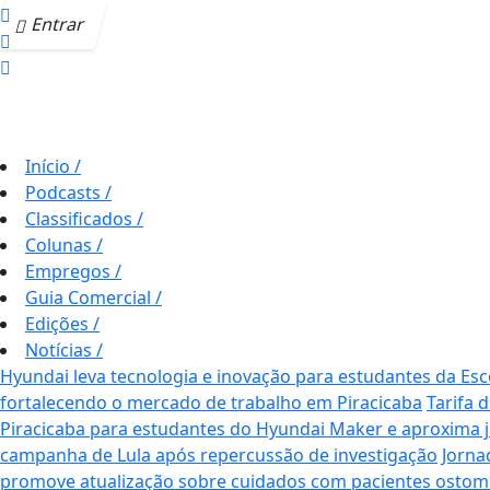
Entrar
Início
/
Podcasts
/
Classificados
/
Colunas
/
Empregos
/
Guia Comercial
/
Edições
/
Notícias
/
Hyundai leva tecnologia e inovação para estudantes da Es
fortalecendo o mercado de trabalho em Piracicaba
Tarifa 
Piracicaba para estudantes do Hyundai Maker e aproxima j
campanha de Lula após repercussão de investigação
Jorna
promove atualização sobre cuidados com pacientes ostom