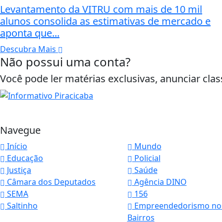
Levantamento da VITRU com mais de 10 mil
alunos consolida as estimativas de mercado e
aponta que...
Descubra Mais
Não possui uma conta?
Você pode ler matérias exclusivas, anunciar clas
Navegue
Início
Mundo
Educação
Policial
Justiça
Saúde
Câmara dos Deputados
Agência DINO
Termos de Uso e Privacidade
SEMA
156
Saltinho
Empreendedorismo no
Esse site utiliza cookies para melhorar sua
Bairros