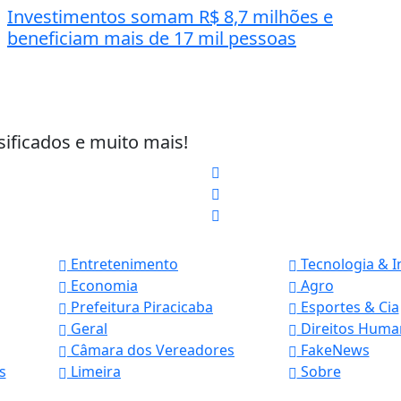
Investimentos somam R$ 8,7 milhões e
beneficiam mais de 17 mil pessoas
sificados e muito mais!
Entretenimento
Tecnologia & 
Economia
Agro
Prefeitura Piracicaba
Esportes & Cia
Geral
Direitos Huma
Câmara dos Vereadores
FakeNews
s
Limeira
Sobre
 experiência de navegação. Ao continuar o acesso, e