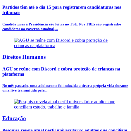
Partidos têm até o dia 15 para registrarem candidaturas nos
tribunais
Candidaturas à Presidência são feitas no TSE. Nos TREs são registrados
candidatos ao governo estadual,...
Direitos Humanos
AGU se reúne com Discord e cobra proteção de crianças na
plataforma
No mês passado, uma adolescente foi induzida a tirar a própria vida durante
uma live transmitida pela...
Educação
Pesquisa revela atual perfil universitário: adultos que conciliam