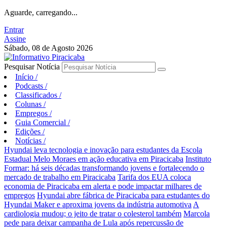
Aguarde, carregando...
Entrar
Assine
Sábado, 08 de Agosto 2026
Pesquisar Notícia
Início
/
Podcasts
/
Classificados
/
Colunas
/
Empregos
/
Guia Comercial
/
Edições
/
Notícias
/
Hyundai leva tecnologia e inovação para estudantes da Escola
Estadual Melo Moraes em ação educativa em Piracicaba
Instituto
Formar: há seis décadas transformando jovens e fortalecendo o
mercado de trabalho em Piracicaba
Tarifa dos EUA coloca
economia de Piracicaba em alerta e pode impactar milhares de
empregos
Hyundai abre fábrica de Piracicaba para estudantes do
Hyundai Maker e aproxima jovens da indústria automotiva
A
cardiologia mudou; o jeito de tratar o colesterol também
Marcola
pede para deixar campanha de Lula após repercussão de