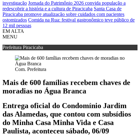
investigação
Jornada do Patrimônio 2026 convida população a
redescobrir a história e a cultura de Piracicaba
Santa Casa de
Piracicaba promove atualização sobre cuidados com pacientes
ostomizados
Comida na Rua: festival gastronômico teve público de
12 mil pessoas
EM ALTA
MENU
Prefeitura Piracicaba
Com. Prefeitura
Mais de 600 famílias recebem chaves de
moradias no Água Branca
Entrega oficial do Condomínio Jardim
das Alamedas, que contou com subsídios
do Minha Casa Minha Vida e Casa
Paulista, aconteceu sábado, 06/09