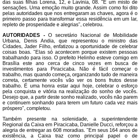
das suas filhas Lorena, 12, e Lavínia, 08. "É um misto de
sensações. Uma emoção muito grande. Assim como foi dito
pelas autoridades que nos entregaram as chaves, agora é o
primeiro passo para transformar essa residência em um lar,
repleto de prosperidade e alegrias", celebrou.
AUTORIDADES -
O secretário Nacional de Mobilidade
Urbana, Denis Andia, que representou o ministro das
Cidades, Jader Filho, enfatizou a oportunidade de celebrar
coisas boas. "Elas só acontecem porque existem pessoas
trabalhando para isso. O prefeito Helinho esteve comigo em
Brasília este ano cerca de cinco vezes em busca de
investimentos para Piracicaba. Não é fácil começar o
trabalho, mas quando começa, organizando tudo de maneira
correta, certamente vocês vão ver os bons frutos desse
trabalho. É uma honra estar aqui hoje, celebrar o esforço
pela conquista e vitória na realização do sonho de vocês.
Desejo que, a partir deste sonho realizado, vocês não parem
e continuem sonhando para terem um futuro cada vez mais
próspero", completou.
Também presente na solenidade, a superintendente
Regional da Caixa em Piracicaba, Danielle Ducci, reforçou a
alegria de entregar as 608 moradias. "Em seus 164 anos de
existência, a Caixa traz como principal papel o de