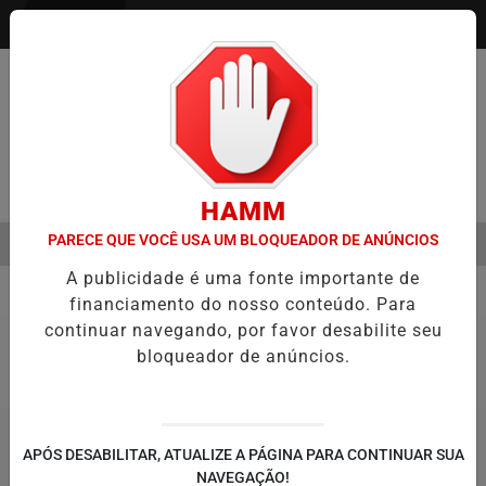
Entrar
Pesquisar Notícia
HAMM
PARECE QUE VOCÊ USA UM BLOQUEADOR DE ANÚNCIOS
MENU
ÃO DE FILME SOBRE MICHAEL JACKSON PODE COMEÇAR A SER PROD
A publicidade é uma fonte importante de
EM ALTA
financiamento do nosso conteúdo. Para
Saúde
continuar navegando, por favor desabilite seu
bloqueador de anúncios.
APÓS DESABILITAR, ATUALIZE A PÁGINA PARA CONTINUAR SUA
NAVEGAÇÃO!