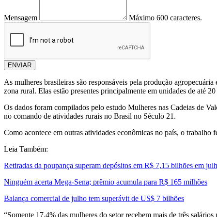
Mensagem
Máximo 600 caracteres.
ENVIAR
As mulheres brasileiras são responsáveis pela produção agropecuária 
zona rural. Elas estão presentes principalmente em unidades de até 20 h
Os dados foram compilados pelo estudo Mulheres nas Cadeias de Valor
no comando de atividades rurais no Brasil no Século 21.
Como acontece em outras atividades econômicas no país, o trabalho 
Leia Também:
Retiradas da poupança superam depósitos em R$ 7,15 bilhões em jul
Ninguém acerta Mega-Sena; prêmio acumula para R$ 165 milhões
Balança comercial de julho tem superávit de US$ 7 bilhões
“Somente 17,4% das mulheres do setor recebem mais de três salário