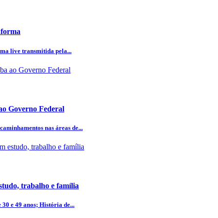
aforma
ma live transmitida pela...
 ao Governo Federal
caminhamentos nas áreas de...
studo, trabalho e família
0 e 49 anos; História de...