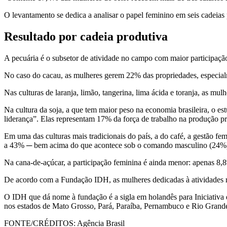
O levantamento se dedica a analisar o papel feminino em seis cadeias p
Resultado por cadeia produtiva
A pecuária é o subsetor de atividade no campo com maior participaç
No caso do cacau, as mulheres gerem 22% das propriedades, especialm
Nas culturas de laranja, limão, tangerina, lima ácida e toranja, as mu
Na cultura da soja, a que tem maior peso na economia brasileira, o es
liderança”. Elas representam 17% da força de trabalho na produção pr
Em uma das culturas mais tradicionais do país, a do café, a gestão f
a 43% ─ bem acima do que acontece sob o comando masculino (24%
Na cana-de-açúcar, a participação feminina é ainda menor: apenas 8,
De acordo com a Fundação IDH, as mulheres dedicadas à atividades ru
O IDH que dá nome à fundação é a sigla em holandês para Iniciativa 
nos estados de Mato Grosso, Pará, Paraíba, Pernambuco e Rio Grand
FONTE/CRÉDITOS:
Agência Brasil