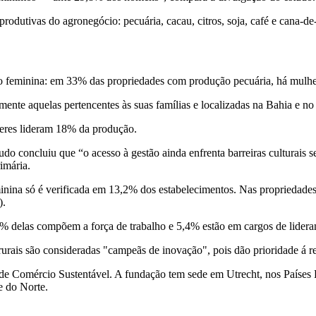
rodutivas do agronegócio: pecuária, cacau, citros, soja, café e cana-de
ão feminina: em 33% das propriedades com produção pecuária, há mulhe
ente aquelas pertencentes às suas famílias e localizadas na Bahia e n
lheres lideram 18% da produção.
tudo concluiu que “o acesso à gestão ainda enfrenta barreiras culturais
imária.
eminina só é verificada em 13,2% dos estabelecimentos. Nas propriedade
).
8% delas compõem a força de trabalho e 5,4% estão em cargos de lidera
rais são consideradas "campeãs de inovação", pois dão prioridade á re
de Comércio Sustentável. A fundação tem sede em Utrecht, nos Países 
e do Norte.