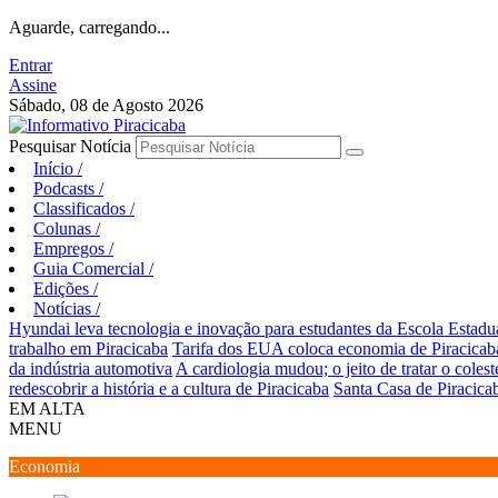
Aguarde, carregando...
Entrar
Assine
Sábado, 08 de Agosto 2026
Pesquisar Notícia
Início
/
Podcasts
/
Classificados
/
Colunas
/
Empregos
/
Guia Comercial
/
Edições
/
Notícias
/
Hyundai leva tecnologia e inovação para estudantes da Escola Estad
trabalho em Piracicaba
Tarifa dos EUA coloca economia de Piracicaba
da indústria automotiva
A cardiologia mudou; o jeito de tratar o coles
redescobrir a história e a cultura de Piracicaba
Santa Casa de Piracica
EM ALTA
MENU
Economia