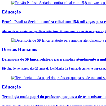
Educação
Provão Paulista Seriado: confira edital com 15,8 mil vagas para 
Alunos da rede estadual paulista estão inscritos automaticamente nas provas; 
Direitos Humanos
Defensoria de SP lança relatório para ampliar atendimento a mulh
Divulgado no marco dos 20 anos da Lei Maria da Penha, documento apresenta p
Educação
Tecnologia muda papel do professor, que passa de transmissor de
Avanço da inteligência artificial e novas formas de aprender exigem dos docen