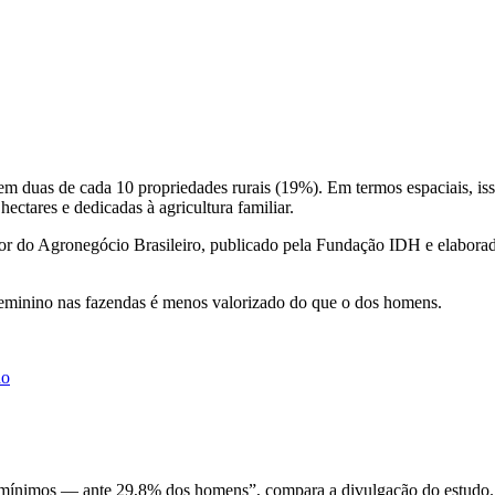
em duas de cada 10 propriedades rurais (19%). Em termos espaciais, iss
ectares e dedicadas à agricultura familiar.
 do Agronegócio Brasileiro, publicado pela Fundação IDH e elaborado a
feminino nas fazendas é menos valorizado do que o dos homens.
ho
s mínimos — ante 29,8% dos homens”, compara a divulgação do estudo.