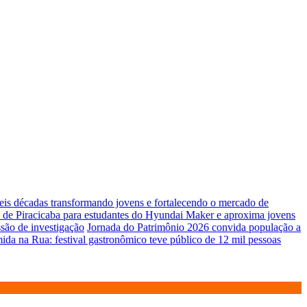
seis décadas transformando jovens e fortalecendo o mercado de
 de Piracicaba para estudantes do Hyundai Maker e aproxima jovens
são de investigação
Jornada do Patrimônio 2026 convida população a
da na Rua: festival gastronômico teve público de 12 mil pessoas