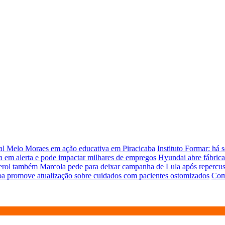
ual Melo Moraes em ação educativa em Piracicaba
Instituto Formar: há 
 em alerta e pode impactar milhares de empregos
Hyundai abre fábrica
terol também
Marcola pede para deixar campanha de Lula após repercus
ba promove atualização sobre cuidados com pacientes ostomizados
Comi