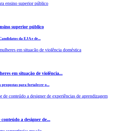
ensino superior público
Candidatos da EJA e de...
eres em situação de violência...
ropostas para fortalecer o...
 conteúdo a designer de...
tes competências que vão...