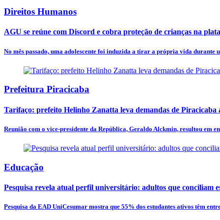
Direitos Humanos
AGU se reúne com Discord e cobra proteção de crianças na plat
No mês passado, uma adolescente foi induzida a tirar a própria vida durante u
Prefeitura Piracicaba
Tarifaço: prefeito Helinho Zanatta leva demandas de Piracicaba
Reunião com o vice-presidente da República, Geraldo Alckmin, resultou em en
Educação
Pesquisa revela atual perfil universitário: adultos que conciliam e
Pesquisa da EAD UniCesumar mostra que 55% dos estudantes ativos têm entre 3