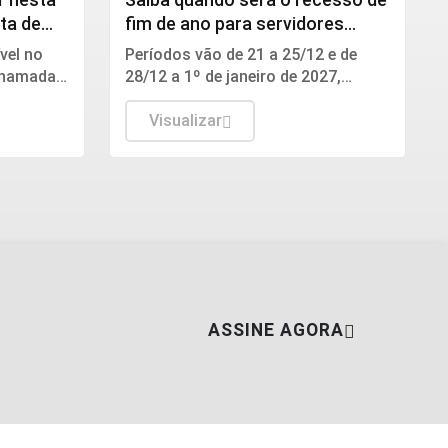
ta de
fim de ano para servidores
públicos
vel no
Períodos vão de 21 a 25/12 e de
Chamada
28/12 a 1º de janeiro de 2027,
.
respectivamente, de acordo com
portaria do MGI.
Visualizar
ASSINE AGORA