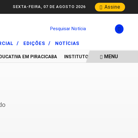
Assine
SEXTA-FEIRA, 07 DE AGOSTO 2026
Pesquisar Notícia
/
/
RCIAL
EDIÇÕES
NOTÍCIAS
MENU
UCATIVA EM PIRACICABA
INSTITUTO FORMAR: HÁ SEIS D
do