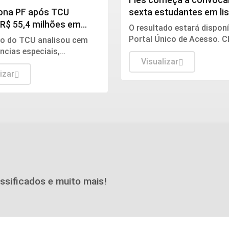
iona PF após TCU
sexta estudantes em lis
 R$ 55,4 milhões em
espera
O resultado estará disponí
 suspeitas
Portal Único de Acesso. 
rio do TCU analisou cem
ocorre até 24 de setembro
ncias especiais,
Visualizar
s a 74 entes federados,
ndo o volume de R$
izar
222,97 de recursos
dos.
assificados e muito mais!