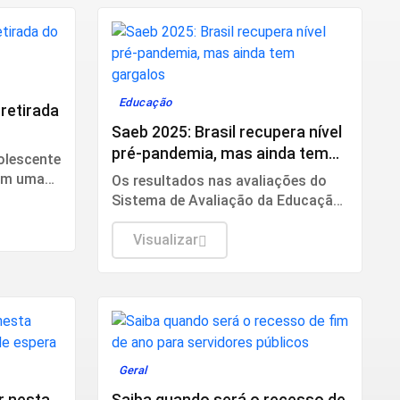
Educação
 retirada
Saeb 2025: Brasil recupera nível
pré-pandemia, mas ainda tem
dolescente
gargalos
 em uma
Os resultados nas avaliações do
l.
Sistema de Avaliação da Educação
Básica (Saeb) 2025, divulgados
nesta quarta-feira (5) pelo
Visualizar
Ministério da Educação (MEC), em
Brasília, mostram que, apesar da
consistente melhora dos
indicadores de proficiência da
língua portuguesa e matemática
em todas as etapas de ensino, a
Geral
aprendizagem ainda é o principal
desafio do Brasil.
r nesta
Saiba quando será o recesso de