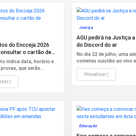
Justiça
o
AGU pedirá na Justiça a
tos do Encceja 2026
do Discord do ar
onsultar o cartão de
No dia 22 de julho, uma a
o
cometeu suicídio ao vivo
o indica data, horário e
transmissão na rede socia
 provas, que serão
Visualizar
 no dia 23 em todo o país.
izar
Educação
Fies começa a convoca