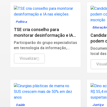
Política
Educaçã
TSE cria conselho para
monitorar desinformação e IA
Candida
nas eleições
podem c
Participarão do grupo especialistas
inscriçã
em tecnologia da informação,
Document
segurança pública, relações
local das
internacionais e saúde pública. Os
Visualizar
aplicadas
nomes ainda não foram escolhidos
Visual
pelo TSE.
Saúde
Justiça