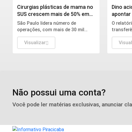
Cirurgias plásticas de mama no
Dino ac
SUS crescem mais de 50% em
apontar
dez anos
emendas
São Paulo lidera número de
O relató
operações, com mais de 30 mil
transferê
procedimentos, de acordo com
destinada
números da Sociedade Brasileira de
Visualizar
totaliza
Visual
Cirurgia Plástica.
198.109.
fiscaliza
Não possui uma conta?
Você pode ler matérias exclusivas, anunciar cl