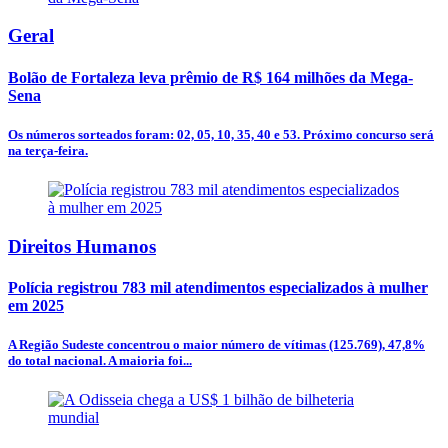
Geral
Bolão de Fortaleza leva prêmio de R$ 164 milhões da Mega-
Sena
Os números sorteados foram: 02, 05, 10, 35, 40 e 53. Próximo concurso será
na terça-feira.
Direitos Humanos
Polícia registrou 783 mil atendimentos especializados à mulher
em 2025
A Região Sudeste concentrou o maior número de vítimas (125.769), 47,8%
do total nacional. A maioria foi...