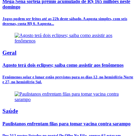
Mega-Sena sorteia prêmio acumulado de R$ 165 milhões neste
domingo
Jogos podem ser feitos até as 22h deste sábado. A aposta simples, com seis
dezenas, custa R$ 6. A aposta...
Geral
Agosto terá dois eclipses; saiba como assistir aos fenômenos
Fenômenos solar e lunar estão previstos para os dias 12, no hemisfério Norte
e 27, no hemisfério Sul.
Saúde
Paulistanos enfrentam filas para tomar vacina contra sarampo
Dos 512 postos listados no portal De Olho Na Fila, apenas 62 estavam