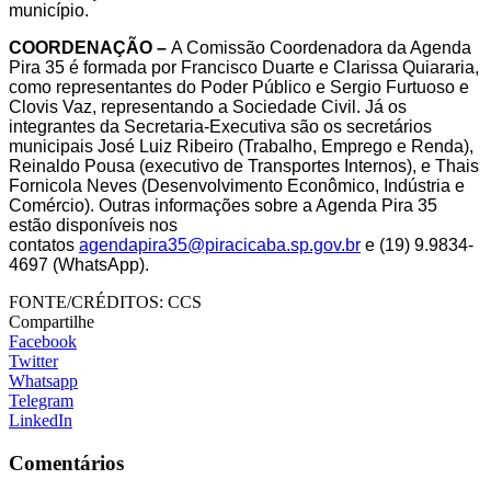
município.
COORDENAÇÃO –
A Comissão Coordenadora da Agenda
Pira 35 é formada por Francisco Duarte e Clarissa Quiararia,
como representantes do Poder Público e Sergio Furtuoso e
Clovis Vaz, representando a Sociedade Civil. Já os
integrantes da Secretaria-Executiva são os secretários
municipais José Luiz Ribeiro (Trabalho, Emprego e Renda),
Reinaldo Pousa (executivo de Transportes Internos), e Thais
Fornicola Neves (Desenvolvimento Econômico, Indústria e
Comércio). Outras informações sobre a Agenda Pira 35
estão disponíveis nos
contatos
agendapira35@piracicaba.sp.gov.br
e (19) 9.9834-
4697 (WhatsApp).
FONTE/CRÉDITOS:
CCS
Compartilhe
Facebook
Twitter
Whatsapp
Telegram
LinkedIn
Comentários