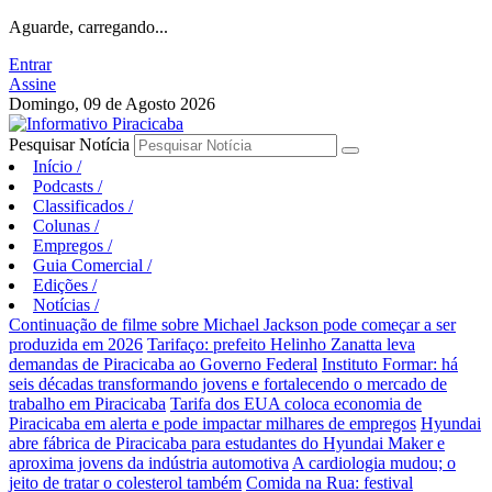
Aguarde, carregando...
Entrar
Assine
Domingo, 09 de Agosto 2026
Pesquisar Notícia
Início
/
Podcasts
/
Classificados
/
Colunas
/
Empregos
/
Guia Comercial
/
Edições
/
Notícias
/
Continuação de filme sobre Michael Jackson pode começar a ser
produzida em 2026
Tarifaço: prefeito Helinho Zanatta leva
demandas de Piracicaba ao Governo Federal
Instituto Formar: há
seis décadas transformando jovens e fortalecendo o mercado de
trabalho em Piracicaba
Tarifa dos EUA coloca economia de
Piracicaba em alerta e pode impactar milhares de empregos
Hyundai
abre fábrica de Piracicaba para estudantes do Hyundai Maker e
aproxima jovens da indústria automotiva
A cardiologia mudou; o
jeito de tratar o colesterol também
Comida na Rua: festival