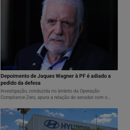
JUSTIÇA
Depoimento de Jaques Wagner à PF é adiado a
pedido da defesa
Investigação, conduzida no âmbito da Operação
Compliance Zero, apura a relação do senador com o...