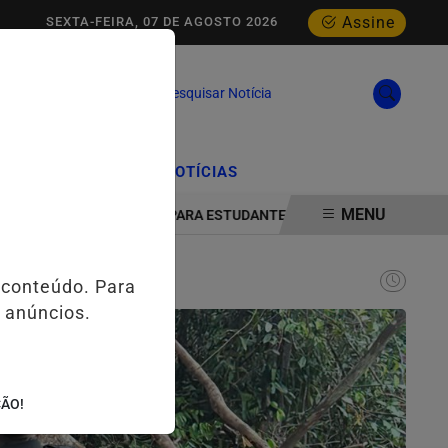
Assine
SEXTA-FEIRA, 07 DE AGOSTO 2026
Pesquisar Notícia
/
/
CIAL
EDIÇÕES
NOTÍCIAS
MENU
LOGIA E INOVAÇÃO PARA ESTUDANTES DA ESCOLA ESTADUAL MELO 
 conteúdo. Para
 anúncios.
ÇÃO!