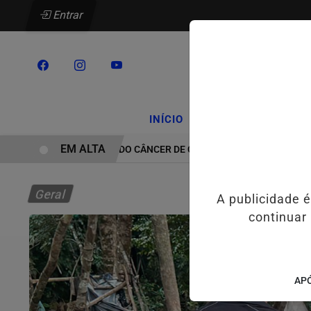
Entrar
/
/
INÍCIO
PODCASTS
CLA
EM ALTA
TRATAMENTO DO CÂNCER DE CABEÇA E PESCOÇO EVOLUI E AMP
Geral
A publicidade 
continuar
APÓ