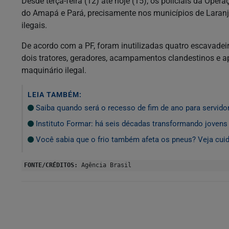
Desde terça-feira (12) até hoje (15), os policiais da Ope
do Amapá e Pará, precisamente nos municípios de Laranja
ilegais.
De acordo com a PF, foram inutilizadas quatro escavadeira
dois tratores, geradores, acampamentos clandestinos e a
maquinário ilegal.
LEIA TAMBÉM:
Saiba quando será o recesso de fim de ano para servido
Instituto Formar: há seis décadas transformando jovens
Você sabia que o frio também afeta os pneus? Veja cuid
FONTE/CRÉDITOS:
Agência Brasil