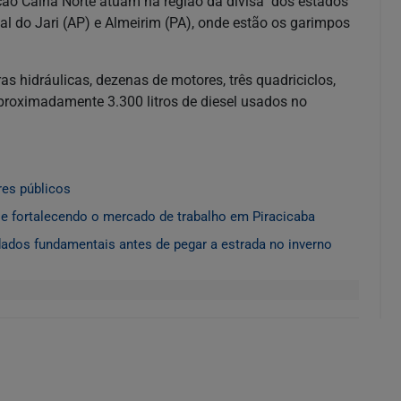
ração Calha Norte atuam na região da divisa dos estados
l do Jari (AP) e Almeirim (PA), onde estão os garimpos
s hidráulicas, dezenas de motores, três quadriciclos,
proximadamente 3.300 litros de diesel usados no
res públicos
 e fortalecendo o mercado de trabalho em Piracicaba
ados fundamentais antes de pegar a estrada no inverno