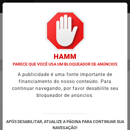
Entrar
Pesquisar Notícia
HAMM
PARECE QUE VOCÊ USA UM BLOQUEADOR DE ANÚNCIOS
MENU
O DO CÂNCER DE CABEÇA E PESCOÇO EVOLUI E AMPLIA PRESERVAÇÃ
A publicidade é uma fonte importante de
EM ALTA
financiamento do nosso conteúdo. Para
Prefeitura Piracicaba
continuar navegando, por favor desabilite seu
bloqueador de anúncios.
APÓS DESABILITAR, ATUALIZE A PÁGINA PARA CONTINUAR SUA
NAVEGAÇÃO!