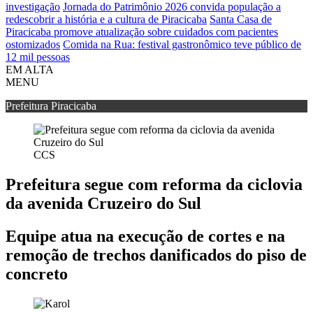
investigação
Jornada do Patrimônio 2026 convida população a
redescobrir a história e a cultura de Piracicaba
Santa Casa de
Piracicaba promove atualização sobre cuidados com pacientes
ostomizados
Comida na Rua: festival gastronômico teve público de
12 mil pessoas
EM ALTA
MENU
Prefeitura Piracicaba
CCS
Prefeitura segue com reforma da ciclovia
da avenida Cruzeiro do Sul
Equipe atua na execução de cortes e na
remoção de trechos danificados do piso de
concreto