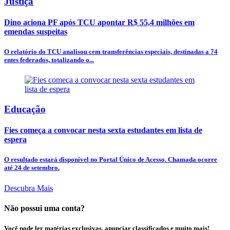
Justiça
Dino aciona PF após TCU apontar R$ 55,4 milhões em
emendas suspeitas
O relatório do TCU analisou cem transferências especiais, destinadas a 74
entes federados, totalizando o...
Educação
Fies começa a convocar nesta sexta estudantes em lista de
espera
O resultado estará disponível no Portal Único de Acesso. Chamada ocorre
até 24 de setembro.
Descubra Mais
Não possui uma conta?
Você pode ler matérias exclusivas, anunciar classificados e muito mais!