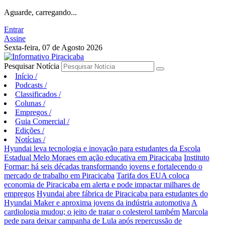
Aguarde, carregando...
Entrar
Assine
Sexta-feira, 07 de Agosto 2026
Pesquisar Notícia
Início
/
Podcasts
/
Classificados
/
Colunas
/
Empregos
/
Guia Comercial
/
Edições
/
Notícias
/
Hyundai leva tecnologia e inovação para estudantes da Escola
Estadual Melo Moraes em ação educativa em Piracicaba
Instituto
Formar: há seis décadas transformando jovens e fortalecendo o
mercado de trabalho em Piracicaba
Tarifa dos EUA coloca
economia de Piracicaba em alerta e pode impactar milhares de
empregos
Hyundai abre fábrica de Piracicaba para estudantes do
Hyundai Maker e aproxima jovens da indústria automotiva
A
cardiologia mudou; o jeito de tratar o colesterol também
Marcola
pede para deixar campanha de Lula após repercussão de