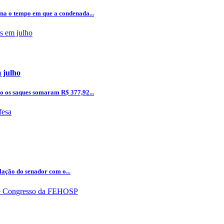
ena o tempo em que a condenada...
 julho
to os saques somaram R$ 377,92...
ação do senador com o...