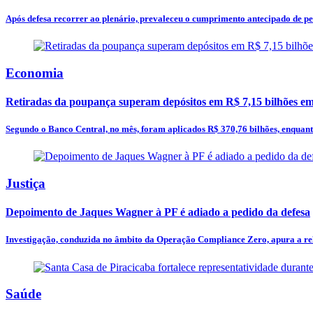
Após defesa recorrer ao plenário, prevaleceu o cumprimento antecipado de p
Economia
Retiradas da poupança superam depósitos em R$ 7,15 bilhões em
Segundo o Banco Central, no mês, foram aplicados R$ 370,76 bilhões, enquan
Justiça
Depoimento de Jaques Wagner à PF é adiado a pedido da defesa
Investigação, conduzida no âmbito da Operação Compliance Zero, apura a rel
Saúde