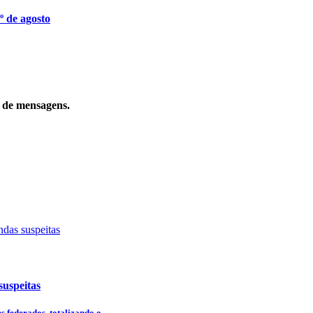
º de agosto
o de mensagens.
uspeitas
 federados, totalizando o...