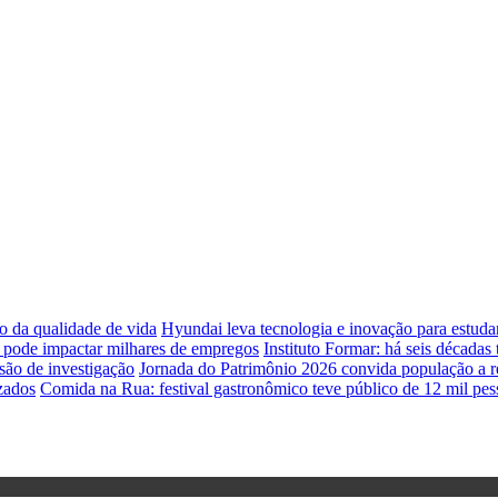
o da qualidade de vida
Hyundai leva tecnologia e inovação para estud
e pode impactar milhares de empregos
Instituto Formar: há seis década
são de investigação
Jornada do Patrimônio 2026 convida população a red
zados
Comida na Rua: festival gastronômico teve público de 12 mil pes