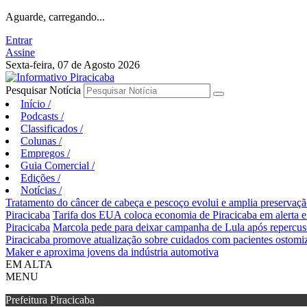
Aguarde, carregando...
Entrar
Assine
Sexta-feira, 07 de Agosto 2026
Pesquisar Notícia
Início
/
Podcasts
/
Classificados
/
Colunas
/
Empregos
/
Guia Comercial
/
Edições
/
Notícias
/
Tratamento do câncer de cabeça e pescoço evolui e amplia preservaçã
Piracicaba
Tarifa dos EUA coloca economia de Piracicaba em alerta 
Piracicaba
Marcola pede para deixar campanha de Lula após repercus
Piracicaba promove atualização sobre cuidados com pacientes ostomi
Maker e aproxima jovens da indústria automotiva
EM ALTA
MENU
Prefeitura Piracicaba