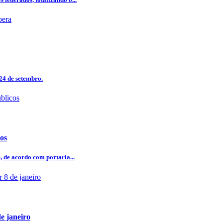
24 de setembro.
cos
, de acordo com portaria...
e janeiro