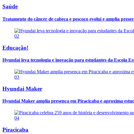
Saúde
Tratamento do câncer de cabeça e pescoço evolui e amplia prese
02
Educação!
Hyundai leva tecnologia e inovação para estudantes da Escola E
03
Hyundai Maker
Hyundai Maker amplia presença em Piracicaba e aproxima estuda
04
Piracicaba